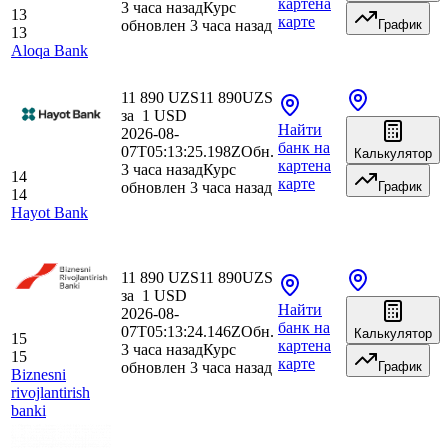
карте
на
3 часа назад
Курс
13
карте
обновлен 3 часа назад
График
13
Aloqa Bank
11 890 UZS
11 890
UZS
за
1
USD
Найти
2026-08-
банк
на
07T05:13:25.198Z
Обн.
Калькулятор
карте
на
3 часа назад
Курс
14
карте
обновлен 3 часа назад
График
14
Hayot Bank
11 890 UZS
11 890
UZS
за
1
USD
Найти
2026-08-
банк
на
07T05:13:24.146Z
Обн.
Калькулятор
15
карте
на
3 часа назад
Курс
15
карте
обновлен 3 часа назад
График
Biznesni
rivojlantirish
banki