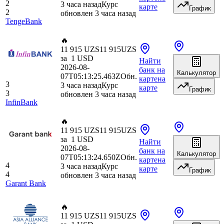
2
3 часа назад
Курс
карте
График
2
обновлен 3 часа назад
TengeBank
🔥
11 915 UZS
11 915
UZS
за
1
USD
Найти
2026-08-
банк
на
Калькулятор
07T05:13:25.463Z
Обн.
карте
на
3
3 часа назад
Курс
карте
График
3
обновлен 3 часа назад
InfinBank
🔥
11 915 UZS
11 915
UZS
за
1
USD
Найти
2026-08-
банк
на
Калькулятор
07T05:13:24.650Z
Обн.
карте
на
4
3 часа назад
Курс
карте
График
4
обновлен 3 часа назад
Garant Bank
🔥
11 915 UZS
11 915
UZS