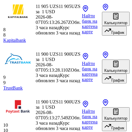
11 905 UZS
11 905
UZS
за
1
USD
Найти
2026-08-
банк
на
07T05:13:26.267Z
Обн.
Калькулятор
карте
на
3 часа назад
Курс
8
карте
обновлен 3 часа назад
График
8
Kapitalbank
11 900 UZS
11 900
UZS
за
1
USD
Найти
2026-08-
банк
на
07T05:13:28.110Z
Обн.
Калькулятор
карте
на
3 часа назад
Курс
9
карте
обновлен 3 часа назад
График
9
TrustBank
11 900 UZS
11 900
UZS
за
1
USD
Найти
2026-08-
банк
на
07T05:13:27.549Z
Обн.
Калькулятор
карте
на
3 часа назад
Курс
10
карте
обновлен 3 часа назад
График
10