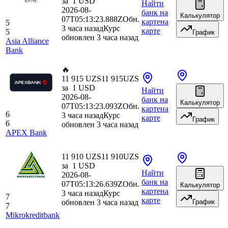
за
1
USD
Найти
2026-08-
банк
на
Калькулятор
07T05:13:23.888Z
Обн.
карте
на
5
3 часа назад
Курс
карте
5
График
обновлен 3 часа назад
Asia Alliance
Bank
🔥
11 915 UZS
11 915
UZS
за
1
USD
Найти
2026-08-
банк
на
Калькулятор
07T05:13:23.093Z
Обн.
карте
на
6
3 часа назад
Курс
карте
График
6
обновлен 3 часа назад
APEX Bank
11 910 UZS
11 910
UZS
за
1
USD
Найти
2026-08-
банк
на
07T05:13:26.639Z
Обн.
Калькулятор
карте
на
3 часа назад
Курс
7
карте
обновлен 3 часа назад
График
7
Mikrokreditbank