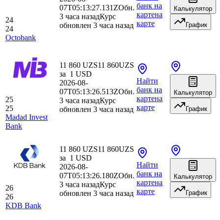
банк
на
07T05:13:27.131Z
Обн.
Калькулятор
карте
на
3 часа назад
Курс
24
карте
обновлен 3 часа назад
График
24
Octobank
11 860 UZS
11 860
UZS
за
1
USD
Найти
2026-08-
банк
на
07T05:13:26.513Z
Обн.
Калькулятор
карте
на
25
3 часа назад
Курс
карте
25
обновлен 3 часа назад
График
Madad Invest
Bank
11 860 UZS
11 860
UZS
за
1
USD
Найти
2026-08-
банк
на
07T05:13:26.180Z
Обн.
Калькулятор
карте
на
3 часа назад
Курс
26
карте
обновлен 3 часа назад
График
26
KDB Bank