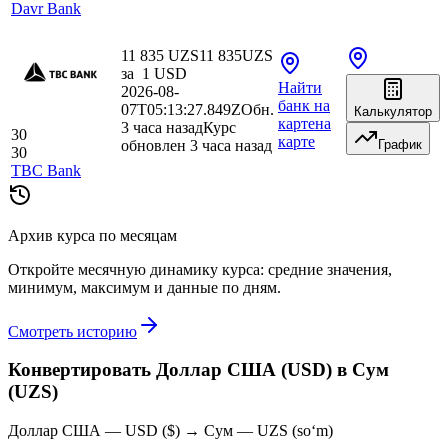
Davr Bank
11 835 UZS
11 835
UZS
за
1
USD
Найти
2026-08-
банк
на
07T05:13:27.849Z
Обн.
Калькулятор
карте
на
3 часа назад
Курс
30
карте
обновлен 3 часа назад
График
30
TBC Bank
Архив курса по месяцам
Откройте месячную динамику курса: средние значения,
минимум, максимум и данные по дням.
Смотреть историю
Конвертировать Доллар США (USD) в Сум
(UZS)
Доллар США — USD ($) → Сум — UZS (soʻm)