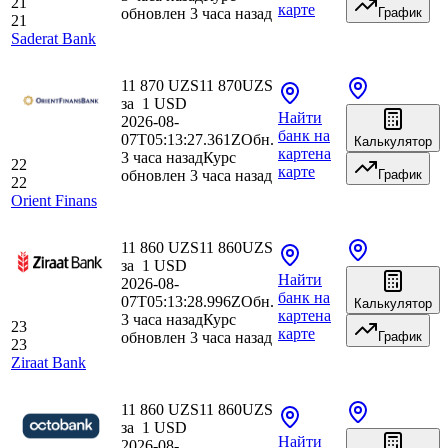
21
карте
обновлен 3 часа назад
График
21
Saderat Bank
11 870 UZS
11 870
UZS
за
1
USD
Найти
2026-08-
банк
на
07T05:13:27.361Z
Обн.
Калькулятор
карте
на
3 часа назад
Курс
22
карте
обновлен 3 часа назад
График
22
Orient Finans
11 860 UZS
11 860
UZS
за
1
USD
Найти
2026-08-
банк
на
07T05:13:28.996Z
Обн.
Калькулятор
карте
на
3 часа назад
Курс
23
карте
обновлен 3 часа назад
График
23
Ziraat Bank
11 860 UZS
11 860
UZS
за
1
USD
Найти
2026-08-