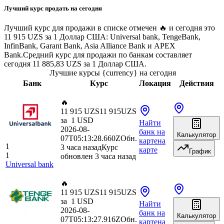
Лучший курс продать на сегодня
Лучший курс для продажи в списке отмечен 🔥 и сегодня это
11 915 UZS за 1 Доллар США: Universal bank, TengeBank,
InfinBank, Garant Bank, Asia Alliance Bank и APEX
Bank.
Средний курс для продажи по банкам составляет
сегодня 11 885,83 UZS за 1 Доллар США.
Лучшие курсы {currency} на сегодня
Банк
Курс
Локация
Действия
🔥
11 915 UZS
11 915
UZS
за
1
USD
Найти
2026-08-
банк
на
Калькулятор
07T05:13:28.660Z
Обн.
карте
на
1
3 часа назад
Курс
карте
График
1
обновлен 3 часа назад
Universal bank
🔥
11 915 UZS
11 915
UZS
за
1
USD
Найти
2026-08-
банк
на
Калькулятор
07T05:13:27.916Z
Обн.
карте
на