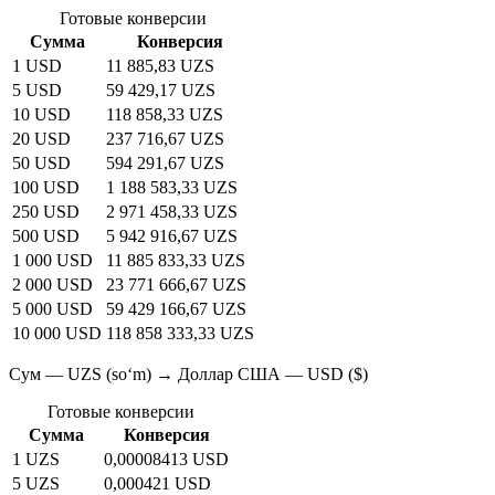
Готовые конверсии
Сумма
Конверсия
1 USD
11 885,83 UZS
5 USD
59 429,17 UZS
10 USD
118 858,33 UZS
20 USD
237 716,67 UZS
50 USD
594 291,67 UZS
100 USD
1 188 583,33 UZS
250 USD
2 971 458,33 UZS
500 USD
5 942 916,67 UZS
1 000 USD
11 885 833,33 UZS
2 000 USD
23 771 666,67 UZS
5 000 USD
59 429 166,67 UZS
10 000 USD
118 858 333,33 UZS
Сум — UZS (soʻm) → Доллар США — USD ($)
Готовые конверсии
Сумма
Конверсия
1 UZS
0,00008413 USD
5 UZS
0,000421 USD