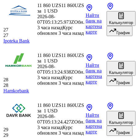
11 860 UZS
11 860
UZS
за
1
USD
Найти
2026-08-
банк
на
07T05:13:25.973Z
Обн.
Калькулятор
карте
на
3 часа назад
Курс
27
карте
обновлен 3 часа назад
График
27
Ipoteka Bank
11 860 UZS
11 860
UZS
за
1
USD
Найти
2026-08-
банк
на
07T05:13:24.938Z
Обн.
Калькулятор
карте
на
3 часа назад
Курс
28
карте
обновлен 3 часа назад
График
28
Hamkorbank
11 860 UZS
11 860
UZS
за
1
USD
Найти
2026-08-
банк
на
07T05:13:24.427Z
Обн.
Калькулятор
карте
на
3 часа назад
Курс
29
карте
обновлен 3 часа назад
График
29