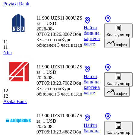
Poytaxt Bank
11 900 UZS
11 900
UZS
за
1
USD
Найти
2026-08-
банк
на
07T05:13:26.800Z
Обн.
Калькулятор
карте
на
3 часа назад
Курс
11
карте
обновлен 3 часа назад
График
11
Nbu
11 900 UZS
11 900
UZS
за
1
USD
Найти
2026-08-
банк
на
07T05:13:23.708Z
Обн.
Калькулятор
карте
на
3 часа назад
Курс
12
карте
обновлен 3 часа назад
График
12
Asaka Bank
11 900 UZS
11 900
UZS
за
1
USD
Найти
2026-08-
банк
на
07T05:13:23.468Z
Обн.
Калькулятор