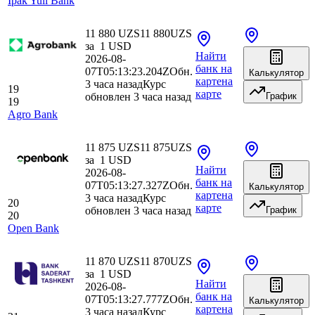
Ipak Yuli Bank
11 880 UZS
11 880
UZS
за
1
USD
Найти
2026-08-
банк
на
07T05:13:23.204Z
Обн.
Калькулятор
карте
на
3 часа назад
Курс
19
карте
обновлен 3 часа назад
График
19
Agro Bank
11 875 UZS
11 875
UZS
за
1
USD
Найти
2026-08-
банк
на
07T05:13:27.327Z
Обн.
Калькулятор
карте
на
3 часа назад
Курс
20
карте
обновлен 3 часа назад
График
20
Open Bank
11 870 UZS
11 870
UZS
за
1
USD
Найти
2026-08-
банк
на
07T05:13:27.777Z
Обн.
Калькулятор
карте
на
3 часа назад
Курс