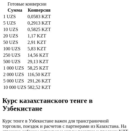
Готовые конверсии
Сумма
Конверсия
1 UZS
0,0583 KZT
5 UZS
0,2913 KZT
10 UZS
0,5825 KZT
20 UZS
1,17 KZT
50 UZS
2,91 KZT
100 UZS
5,83 KZT
250 UZS
14,56 KZT
500 UZS
29,13 KZT
1 000 UZS
58,25 KZT
2 000 UZS
116,50 KZT
5 000 UZS
291,26 KZT
10 000 UZS
582,52 KZT
Курс казахстанского тенге в
Узбекистане
Курс тенге в Узбекистане важен для трансграничной
торговли, поездок и расчетов с партнерами из Казахстана. На