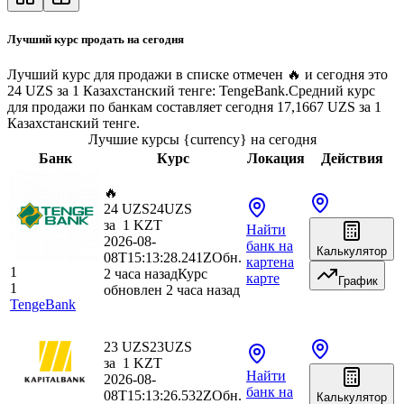
Лучший курс продать на сегодня
Лучший курс для продажи в списке отмечен 🔥 и сегодня это
24 UZS за 1 Казахстанский тенге: TengeBank.
Средний курс
для продажи по банкам составляет сегодня 17,1667 UZS за 1
Казахстанский тенге.
Лучшие курсы {currency} на сегодня
Банк
Курс
Локация
Действия
🔥
24 UZS
24
UZS
за
1
KZT
Найти
2026-08-
банк
на
Калькулятор
08T15:13:28.241Z
Обн.
карте
на
1
2 часа назад
Курс
карте
График
1
обновлен 2 часа назад
TengeBank
23 UZS
23
UZS
за
1
KZT
Найти
2026-08-
банк
на
08T15:13:26.532Z
Обн.
Калькулятор