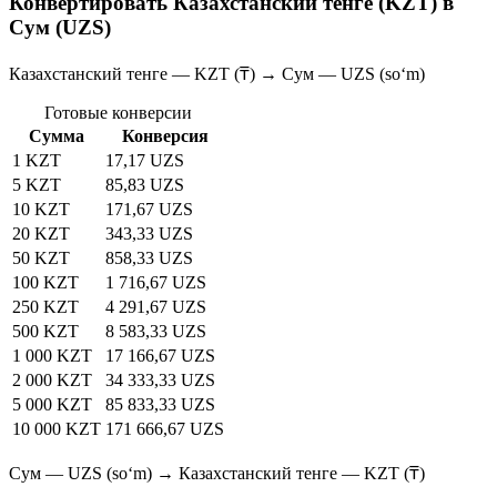
Конвертировать Казахстанский тенге (KZT) в
Сум (UZS)
Казахстанский тенге — KZT (₸) → Сум — UZS (soʻm)
Готовые конверсии
Сумма
Конверсия
1 KZT
17,17 UZS
5 KZT
85,83 UZS
10 KZT
171,67 UZS
20 KZT
343,33 UZS
50 KZT
858,33 UZS
100 KZT
1 716,67 UZS
250 KZT
4 291,67 UZS
500 KZT
8 583,33 UZS
1 000 KZT
17 166,67 UZS
2 000 KZT
34 333,33 UZS
5 000 KZT
85 833,33 UZS
10 000 KZT
171 666,67 UZS
Сум — UZS (soʻm) → Казахстанский тенге — KZT (₸)