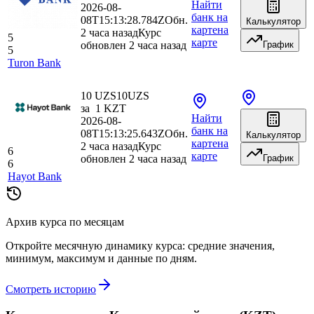
Найти
2026-08-
банк
на
08T15:13:28.784Z
Обн.
Калькулятор
карте
на
2 часа назад
Курс
5
карте
обновлен 2 часа назад
График
5
Turon Bank
10 UZS
10
UZS
за
1
KZT
Найти
2026-08-
банк
на
08T15:13:25.643Z
Обн.
Калькулятор
карте
на
2 часа назад
Курс
6
карте
обновлен 2 часа назад
График
6
Hayot Bank
Архив курса по месяцам
Откройте месячную динамику курса: средние значения,
минимум, максимум и данные по дням.
Смотреть историю