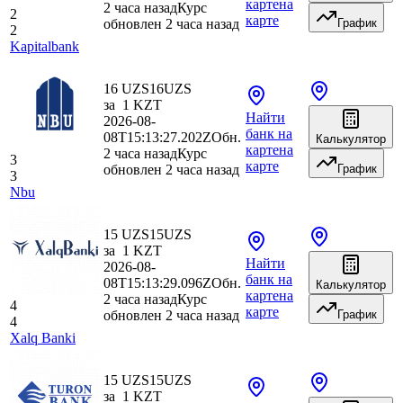
карте
на
2 часа назад
Курс
2
карте
обновлен 2 часа назад
График
2
Kapitalbank
16 UZS
16
UZS
за
1
KZT
Найти
2026-08-
банк
на
08T15:13:27.202Z
Обн.
Калькулятор
карте
на
2 часа назад
Курс
3
карте
обновлен 2 часа назад
График
3
Nbu
15 UZS
15
UZS
за
1
KZT
Найти
2026-08-
банк
на
08T15:13:29.096Z
Обн.
Калькулятор
карте
на
2 часа назад
Курс
4
карте
обновлен 2 часа назад
График
4
Xalq Banki
15 UZS
15
UZS
за
1
KZT