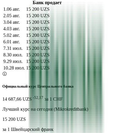
Банк продает
1
.
06 авг.
15 200 UZS
2
.
05 авг.
15 200 UZS
3
.
04 авг.
15 200 UZS
4
.
03 авг.
15 200 UZS
5
.
02 авг.
15 200 UZS
6
.
01 авг.
15 200 UZS
7
.
31 июл.
15 200 UZS
8
.
30 июл.
15 200 UZS
9
.
29 июл.
15 200 UZS
10
.
28 июл.
15 200 UZS
Официальный курс Центрального банка
-52,17
14 687,66 UZS
за
1
CHF
Лучший курс на сегодня (Mikrokreditbank)
15 200 UZS
за
1
Швейцарский франк