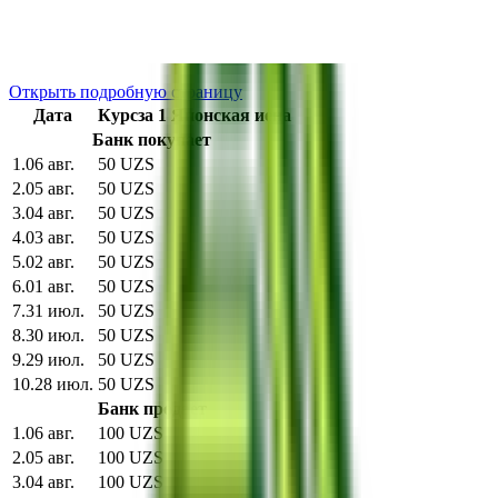
График изменения курса
Курс JPY за последние 10 дней
Открыть подробную страницу
Дата
Курс
за
1
Японская иена
Банк покупает
1
.
06 авг.
50 UZS
2
.
05 авг.
50 UZS
3
.
04 авг.
50 UZS
4
.
03 авг.
50 UZS
5
.
02 авг.
50 UZS
6
.
01 авг.
50 UZS
7
.
31 июл.
50 UZS
8
.
30 июл.
50 UZS
9
.
29 июл.
50 UZS
10
.
28 июл.
50 UZS
Банк продает
1
.
06 авг.
100 UZS
2
.
05 авг.
100 UZS
3
.
04 авг.
100 UZS