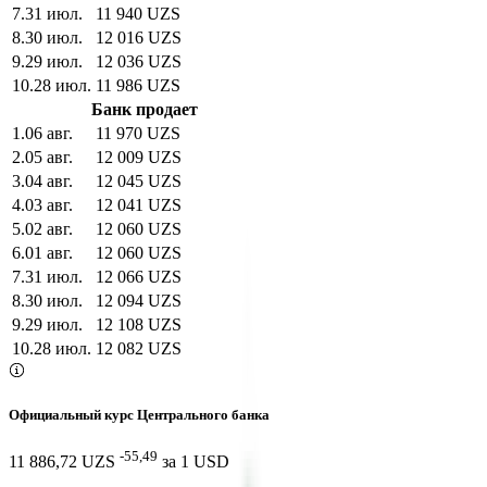
7
.
31 июл.
11 940 UZS
8
.
30 июл.
12 016 UZS
9
.
29 июл.
12 036 UZS
10
.
28 июл.
11 986 UZS
Банк продает
1
.
06 авг.
11 970 UZS
2
.
05 авг.
12 009 UZS
3
.
04 авг.
12 045 UZS
4
.
03 авг.
12 041 UZS
5
.
02 авг.
12 060 UZS
6
.
01 авг.
12 060 UZS
7
.
31 июл.
12 066 UZS
8
.
30 июл.
12 094 UZS
9
.
29 июл.
12 108 UZS
10
.
28 июл.
12 082 UZS
Официальный курс Центрального банка
-55,49
11 886,72 UZS
за
1
USD