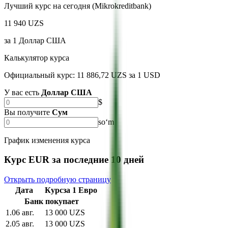
Лучший курс на сегодня (Mikrokreditbank)
11 940 UZS
за
1
Доллар США
Калькулятор курса
Официальный курс: 11 886,72 UZS за 1 USD
У вас есть
Доллар США
$
Вы получите
Сум
soʻm
График изменения курса
Курс EUR за последние 10 дней
Открыть подробную страницу
Дата
Курс
за
1
Евро
Банк покупает
1
.
06 авг.
13 000 UZS
2
.
05 авг.
13 000 UZS