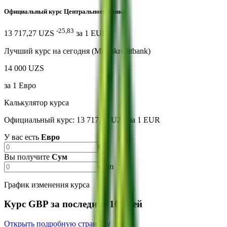
Официальный курс Центрального банка
-25,83
13 717,27 UZS
за
1
EUR
Лучший курс на сегодня (Mikrokreditbank)
14 000 UZS
за
1
Евро
Калькулятор курса
Официальный курс: 13 717,27 UZS за 1 EUR
У вас есть
Евро
€
Вы получите
Сум
soʻm
График изменения курса
Курс GBP за последние 10 дней
Открыть подробную страницу