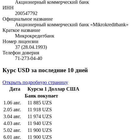
Акционерный коммерческий банк
ИНН
200547792
Официальное название
Акционерный коммерческий банк «Mikrokreditbank»
Краткое название
Микрокредитбанк
Номер лицензии
37 (28.04.1993)
Телефон доверия
71-273-04-40
Курс USD за последние 10 дней
Открыть подробную страницу
Дата
Курс
за
1
Доллар США
Банк покупает
1
.
06 авг.
11 885 UZS
2
.
05 авг.
11 918 UZS
3
.
04 авг.
11 974 UZS
4
.
03 авг.
11 940 UZS
5
.
02 авг.
11 900 UZS
6
.
01 авг.
11 900 UZS