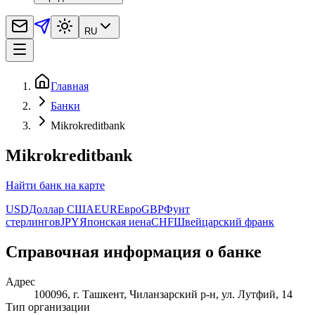
RU
Главная
Банки
Mikrokreditbank
Mikrokreditbank
Найти банк на карте
USD
Доллар США
EUR
Евро
GBP
Фунт
стеpлингов
JPY
Японская иена
CHF
Швейцарский франк
Справочная информация о банке
Адрес
100096, г. Ташкент, Чиланзарский р-н, ул. Лутфий, 14
Тип организации