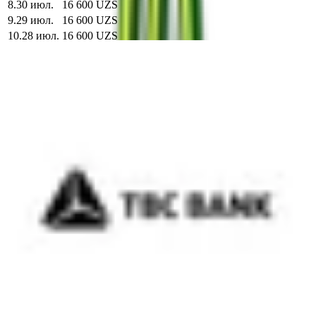
8
.
30 июл.
16 600 UZS
9
.
29 июл.
16 600 UZS
10
.
28 июл.
16 600 UZS
Официальный курс Центрального банка
-43,67
16 007,85 UZS
за
1
GBP
Лучший курс на сегодня (Mikrokreditbank)
16 600 UZS
за
1
Фунт стеpлингов
Калькулятор курса
Официальный курс: 16 007,85 UZS за 1 GBP
У вас есть
Фунт стеpлингов
£
Вы получите
Сум
soʻm