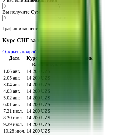
У вас есть
Японская иена
¥
Вы получите
Сум
soʻm
График изменения курса
Курс CHF за последние 10 дней
Открыть подробную страницу
Дата
Курс
за
1
Швейцарский франк
Банк покупает
1
.
06 авг.
14 200 UZS
2
.
05 авг.
14 200 UZS
3
.
04 авг.
14 200 UZS
4
.
03 авг.
14 200 UZS
5
.
02 авг.
14 200 UZS
6
.
01 авг.
14 200 UZS
7
.
31 июл.
14 200 UZS
8
.
30 июл.
14 200 UZS
9
.
29 июл.
14 200 UZS
10
.
28 июл.
14 200 UZS