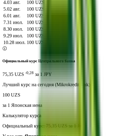
4
.
03 авг.
100 UZS
5
.
02 авг.
100 UZS
6
.
01 авг.
100 UZS
7
.
31 июл.
100 UZS
8
.
30 июл.
100 UZS
9
.
29 июл.
100 UZS
10
.
28 июл.
100 UZS
Официальный курс Центрального банка
-0,28
75,35 UZS
за
1
JPY
Лучший курс на сегодня (Mikrokreditbank)
100 UZS
за
1
Японская иена
Калькулятор курса
Официальный курс: 75,35 UZS за 1 JPY