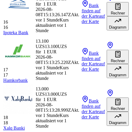
für
1
EUR
Bank
2026-08-
finden
auf
Rechner
08T15:13:26.147Z
Akt.
der Karte
auf
vor 1 Stunde
Kurs
der Karte
16
aktualisiert vor 1
16
Diagramm
Stunde
Ipoteka Bank
13.100
UZS
13.100
UZS
für
1
EUR
Bank
2026-08-
finden
auf
Rechner
08T15:13:25.220Z
Akt.
der Karte
auf
vor 1 Stunde
Kurs
der Karte
17
aktualisiert vor 1
17
Diagramm
Stunde
Hamkorbank
13.000
UZS
13.000
UZS
für
1
EUR
Bank
2026-08-
finden
auf
Rechner
08T15:13:28.999Z
Akt.
der Karte
auf
vor 1 Stunde
Kurs
der Karte
18
aktualisiert vor 1
18
Diagramm
Stunde
Xalq Banki