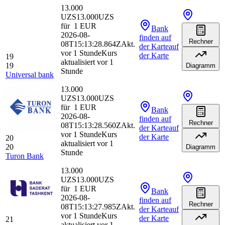
13.000
UZS
13.000
UZS
für
1
EUR
Bank
2026-08-
finden
auf
Rechner
08T15:13:28.864Z
Akt.
der Karte
auf
vor 1 Stunde
Kurs
der Karte
19
aktualisiert vor 1
19
Diagramm
Stunde
Universal bank
13.000
UZS
13.000
UZS
für
1
EUR
Bank
2026-08-
finden
auf
Rechner
08T15:13:28.560Z
Akt.
der Karte
auf
vor 1 Stunde
Kurs
der Karte
20
aktualisiert vor 1
20
Diagramm
Stunde
Turon Bank
13.000
UZS
13.000
UZS
für
1
EUR
Bank
2026-08-
finden
auf
Rechner
08T15:13:27.985Z
Akt.
der Karte
auf
vor 1 Stunde
Kurs
der Karte
21
aktualisiert vor 1