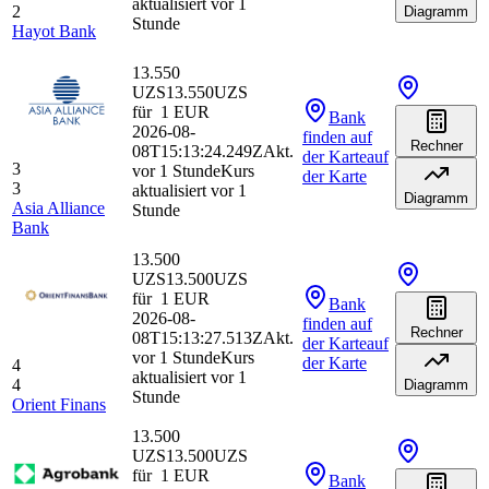
aktualisiert vor 1
2
Diagramm
Stunde
Hayot Bank
13.550
UZS
13.550
UZS
für
1
EUR
Bank
2026-08-
finden
auf
Rechner
08T15:13:24.249Z
Akt.
der Karte
auf
3
vor 1 Stunde
Kurs
der Karte
3
aktualisiert vor 1
Diagramm
Asia Alliance
Stunde
Bank
13.500
UZS
13.500
UZS
für
1
EUR
Bank
2026-08-
finden
auf
Rechner
08T15:13:27.513Z
Akt.
der Karte
auf
vor 1 Stunde
Kurs
der Karte
4
aktualisiert vor 1
4
Diagramm
Stunde
Orient Finans
13.500
UZS
13.500
UZS
für
1
EUR
Bank