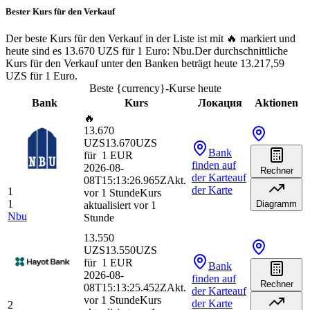
Bester Kurs für den Verkauf
Der beste Kurs für den Verkauf in der Liste ist mit 🔥 markiert und
heute sind es 13.670 UZS für 1 Euro: Nbu.
Der durchschnittliche
Kurs für den Verkauf unter den Banken beträgt heute 13.217,59
UZS für 1 Euro.
Beste {currency}-Kurse heute
Bank
Kurs
Локация
Aktionen
🔥
13.670
UZS
13.670
UZS
Bank
für
1
EUR
finden
auf
2026-08-
Rechner
der Karte
auf
08T15:13:26.965Z
Akt.
der Karte
1
vor 1 Stunde
Kurs
1
Diagramm
aktualisiert vor 1
Nbu
Stunde
13.550
UZS
13.550
UZS
für
1
EUR
Bank
2026-08-
finden
auf
Rechner
08T15:13:25.452Z
Akt.
der Karte
auf
vor 1 Stunde
Kurs
der Karte
2