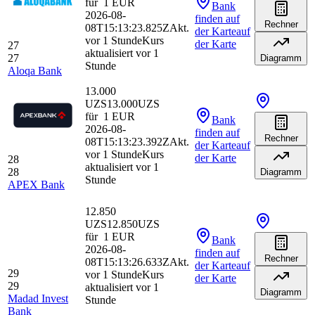
für
1
EUR
Bank
2026-08-
finden
auf
Rechner
08T15:13:23.825Z
Akt.
der Karte
auf
vor 1 Stunde
Kurs
der Karte
27
aktualisiert vor 1
27
Diagramm
Stunde
Aloqa Bank
13.000
UZS
13.000
UZS
für
1
EUR
Bank
2026-08-
finden
auf
Rechner
08T15:13:23.392Z
Akt.
der Karte
auf
vor 1 Stunde
Kurs
der Karte
28
aktualisiert vor 1
28
Diagramm
Stunde
APEX Bank
12.850
UZS
12.850
UZS
für
1
EUR
Bank
2026-08-
finden
auf
Rechner
08T15:13:26.633Z
Akt.
der Karte
auf
29
vor 1 Stunde
Kurs
der Karte
29
aktualisiert vor 1
Diagramm
Madad Invest
Stunde
Bank