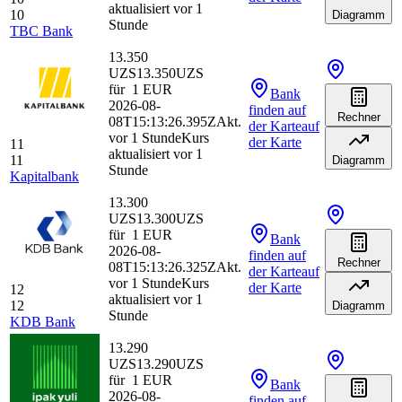
aktualisiert vor 1
10
Diagramm
Stunde
TBC Bank
13.350
UZS
13.350
UZS
für
1
EUR
Bank
2026-08-
finden
auf
Rechner
08T15:13:26.395Z
Akt.
der Karte
auf
vor 1 Stunde
Kurs
der Karte
11
aktualisiert vor 1
11
Diagramm
Stunde
Kapitalbank
13.300
UZS
13.300
UZS
für
1
EUR
Bank
2026-08-
finden
auf
Rechner
08T15:13:26.325Z
Akt.
der Karte
auf
vor 1 Stunde
Kurs
der Karte
12
aktualisiert vor 1
12
Diagramm
Stunde
KDB Bank
13.290
UZS
13.290
UZS
für
1
EUR
Bank
2026-08-
finden
auf