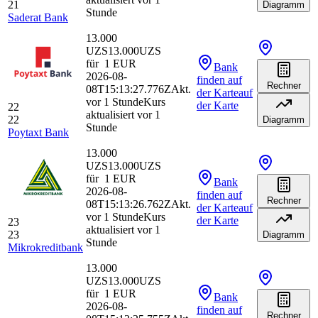
21
Diagramm
Stunde
Saderat Bank
13.000
UZS
13.000
UZS
für
1
EUR
Bank
2026-08-
finden
auf
Rechner
08T15:13:27.776Z
Akt.
der Karte
auf
vor 1 Stunde
Kurs
der Karte
22
aktualisiert vor 1
22
Diagramm
Stunde
Poytaxt Bank
13.000
UZS
13.000
UZS
für
1
EUR
Bank
2026-08-
finden
auf
Rechner
08T15:13:26.762Z
Akt.
der Karte
auf
vor 1 Stunde
Kurs
der Karte
23
aktualisiert vor 1
23
Diagramm
Stunde
Mikrokreditbank
13.000
UZS
13.000
UZS
für
1
EUR
Bank
2026-08-
finden
auf
Rechner