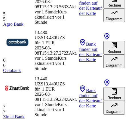
2026-08-
finden
auf
Rechner
08T15:13:23.563Z
Akt.
der Karte
auf
vor 1 Stunde
Kurs
der Karte
5
aktualisiert vor 1
5
Diagramm
Stunde
Agro Bank
13.480
UZS
13.480
UZS
für
1
EUR
Bank
2026-08-
finden
auf
Rechner
08T15:13:27.272Z
Akt.
der Karte
auf
vor 1 Stunde
Kurs
der Karte
6
aktualisiert vor 1
6
Diagramm
Stunde
Octobank
13.440
UZS
13.440
UZS
für
1
EUR
Bank
2026-08-
finden
auf
Rechner
08T15:13:29.224Z
Akt.
der Karte
auf
vor 1 Stunde
Kurs
der Karte
7
aktualisiert vor 1
7
Diagramm
Stunde
Ziraat Bank