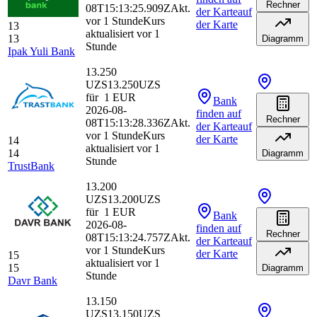
Rechner
08T15:13:25.909Z
Akt.
der Karte
auf
vor 1 Stunde
Kurs
der Karte
13
aktualisiert vor 1
13
Diagramm
Stunde
Ipak Yuli Bank
13.250
UZS
13.250
UZS
für
1
EUR
Bank
2026-08-
finden
auf
Rechner
08T15:13:28.336Z
Akt.
der Karte
auf
vor 1 Stunde
Kurs
der Karte
14
aktualisiert vor 1
14
Diagramm
Stunde
TrustBank
13.200
UZS
13.200
UZS
für
1
EUR
Bank
2026-08-
finden
auf
Rechner
08T15:13:24.757Z
Akt.
der Karte
auf
vor 1 Stunde
Kurs
der Karte
15
aktualisiert vor 1
15
Diagramm
Stunde
Davr Bank
13.150
UZS
13.150
UZS