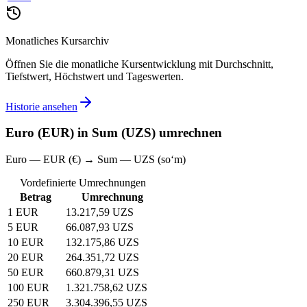
Monatliches Kursarchiv
Öffnen Sie die monatliche Kursentwicklung mit Durchschnitt,
Tiefstwert, Höchstwert und Tageswerten.
Historie ansehen
Euro (EUR) in Sum (UZS) umrechnen
Euro — EUR (€) → Sum — UZS (soʻm)
Vordefinierte Umrechnungen
Betrag
Umrechnung
1 EUR
13.217,59 UZS
5 EUR
66.087,93 UZS
10 EUR
132.175,86 UZS
20 EUR
264.351,72 UZS
50 EUR
660.879,31 UZS
100 EUR
1.321.758,62 UZS
250 EUR
3.304.396,55 UZS