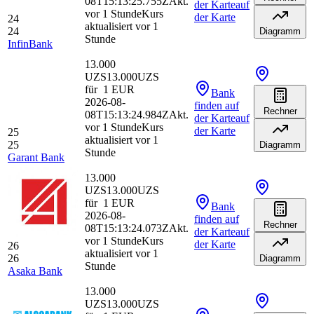
08T15:13:25.755Z
Akt.
der Karte
auf
vor 1 Stunde
Kurs
der Karte
24
aktualisiert vor 1
24
Diagramm
Stunde
InfinBank
13.000
UZS
13.000
UZS
für
1
EUR
Bank
2026-08-
finden
auf
Rechner
08T15:13:24.984Z
Akt.
der Karte
auf
vor 1 Stunde
Kurs
der Karte
25
aktualisiert vor 1
25
Diagramm
Stunde
Garant Bank
13.000
UZS
13.000
UZS
für
1
EUR
Bank
2026-08-
finden
auf
Rechner
08T15:13:24.073Z
Akt.
der Karte
auf
vor 1 Stunde
Kurs
der Karte
26
aktualisiert vor 1
26
Diagramm
Stunde
Asaka Bank
13.000
UZS
13.000
UZS