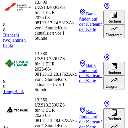
13.400
UZS
13.400
UZS
für
1
EUR
Bank
2026-08-
finden
auf
Rechner
08T15:13:24.531Z
Akt.
der Karte
auf
8
vor 1 Stunde
Kurs
der Karte
8
aktualisiert vor 1
Biznesni
Diagramm
Stunde
rivojlantirish
banki
13.380
UZS
13.380
UZS
für
1
EUR
Bank
2026-08-
finden
auf
Rechner
08T15:13:28.176Z
Akt.
der Karte
auf
vor 1 Stunde
Kurs
der Karte
9
aktualisiert vor 1
9
Diagramm
Stunde
TengeBank
13.350
UZS
13.350
UZS
für
1
EUR
Bank
2026-08-
finden
auf
Rechner
08T15:13:28.082Z
Akt.
der Karte
auf
vor 1 Stunde
Kurs
der Karte
10