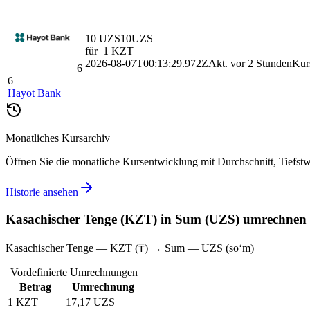
10 UZS
10
UZS
für
1
KZT
2026-08-07T00:13:29.972Z
Akt. vor 2 Stunden
Kurs
6
6
Hayot Bank
Monatliches Kursarchiv
Öffnen Sie die monatliche Kursentwicklung mit Durchschnitt, Tiefst
Historie ansehen
Kasachischer Tenge (KZT) in Sum (UZS) umrechnen
Kasachischer Tenge — KZT (₸) → Sum — UZS (soʻm)
Vordefinierte Umrechnungen
Betrag
Umrechnung
1 KZT
17,17 UZS