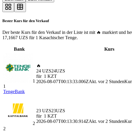
Bester Kurs für den Verkauf
Der beste Kurs für den Verkauf in der Liste ist mit 🔥 markiert und
17,1667 UZS für 1 Kasachischer Tenge.
Bank
Kurs
🔥
24 UZS
24
UZS
für
1
KZT
1
2026-08-07T00:13:33.006Z
Akt. vor 2 Stunden
Kurs
1
TengeBank
23 UZS
23
UZS
für
1
KZT
2026-08-07T00:13:30.914Z
Akt. vor 2 Stunden
Kurs
2
2