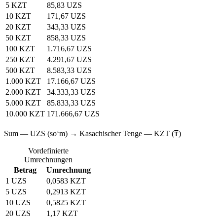
5 KZT
85,83 UZS
10 KZT
171,67 UZS
20 KZT
343,33 UZS
50 KZT
858,33 UZS
100 KZT
1.716,67 UZS
250 KZT
4.291,67 UZS
500 KZT
8.583,33 UZS
1.000 KZT
17.166,67 UZS
2.000 KZT
34.333,33 UZS
5.000 KZT
85.833,33 UZS
10.000 KZT
171.666,67 UZS
Sum — UZS (soʻm) → Kasachischer Tenge — KZT (₸)
Vordefinierte
Umrechnungen
Betrag
Umrechnung
1 UZS
0,0583 KZT
5 UZS
0,2913 KZT
10 UZS
0,5825 KZT
20 UZS
1,17 KZT