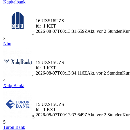
Kapitalbank
16 UZS
16
UZS
für
1
KZT
2026-08-07T00:13:31.659Z
Akt. vor 2 Stunden
Kurs
3
3
Nbu
15 UZS
15
UZS
für
1
KZT
2026-08-07T00:13:34.116Z
Akt. vor 2 Stunden
Kurs
4
4
Xalq Banki
15 UZS
15
UZS
für
1
KZT
2026-08-07T00:13:33.649Z
Akt. vor 2 Stunden
Kurs
5
5
Turon Bank