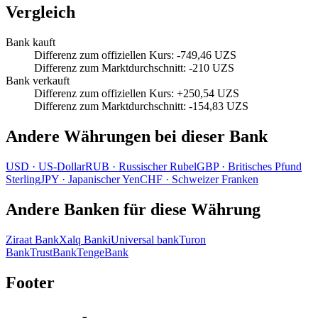
Vergleich
Bank kauft
Differenz zum offiziellen Kurs
:
-749,46 UZS
Differenz zum Marktdurchschnitt
:
-210 UZS
Bank verkauft
Differenz zum offiziellen Kurs
:
+250,54 UZS
Differenz zum Marktdurchschnitt
:
-154,83 UZS
Andere Währungen bei dieser Bank
USD
·
US-Dollar
RUB
·
Russischer Rubel
GBP
·
Britisches Pfund
Sterling
JPY
·
Japanischer Yen
CHF
·
Schweizer Franken
Andere Banken für diese Währung
Ziraat Bank
Xalq Banki
Universal bank
Turon
Bank
TrustBank
TengeBank
Footer