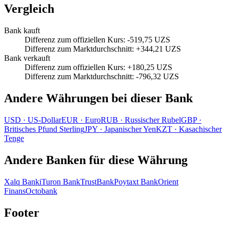
Vergleich
Bank kauft
Differenz zum offiziellen Kurs
:
-519,75 UZS
Differenz zum Marktdurchschnitt
:
+344,21 UZS
Bank verkauft
Differenz zum offiziellen Kurs
:
+180,25 UZS
Differenz zum Marktdurchschnitt
:
-796,32 UZS
Andere Währungen bei dieser Bank
USD
·
US-Dollar
EUR
·
Euro
RUB
·
Russischer Rubel
GBP
·
Britisches Pfund Sterling
JPY
·
Japanischer Yen
KZT
·
Kasachischer
Tenge
Andere Banken für diese Währung
Xalq Banki
Turon Bank
TrustBank
Poytaxt Bank
Orient
Finans
Octobank
Footer