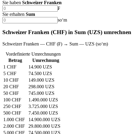
Sie haben
Schweizer Franken
₣
Sie erhalten
Sum
soʻm
Schweizer Franken (CHF) in Sum (UZS) umrechnen
Schweizer Franken — CHF (₣) → Sum — UZS (soʻm)
Vordefinierte Umrechnungen
Betrag
Umrechnung
1 CHF
14.900 UZS
5 CHF
74.500 UZS
10 CHF
149.000 UZS
20 CHF
298.000 UZS
50 CHF
745.000 UZS
100 CHF
1.490.000 UZS
250 CHF
3.725.000 UZS
500 CHF
7.450.000 UZS
1.000 CHF
14.900.000 UZS
2.000 CHF
29.800.000 UZS
5.000 CHF
74.500.000 UZS