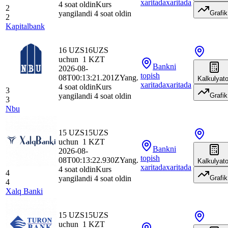
xaritada
xaritada
4 soat oldin
Kurs
2
yangilandi 4 soat oldin
Grafik
2
Kapitalbank
16 UZS
16
UZS
uchun
1
KZT
Bankni
2026-08-
topish
08T00:13:21.201Z
Yang.
Kalkulyato
xaritada
xaritada
4 soat oldin
Kurs
3
yangilandi 4 soat oldin
Grafik
3
Nbu
15 UZS
15
UZS
uchun
1
KZT
Bankni
2026-08-
topish
08T00:13:22.930Z
Yang.
Kalkulyato
xaritada
xaritada
4 soat oldin
Kurs
4
yangilandi 4 soat oldin
Grafik
4
Xalq Banki
15 UZS
15
UZS
uchun
1
KZT