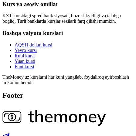
Kurs va asosiy omillar
KZT kursidagi spred bank siyosati, bozor likvidligi va talabga
bogliq. Turli banklarda kurslar sezilarli farq qilishi mumkin.
Boshqa valyuta kurslari
AQSH dollari kursi
Yevro kursi
Rubl kursi
Yuan kursi
Funt kursi
TheMoney.uz kurslarni har kuni yangilab, foydaliroq ayirboshlash
imkonini beradi.
Footer