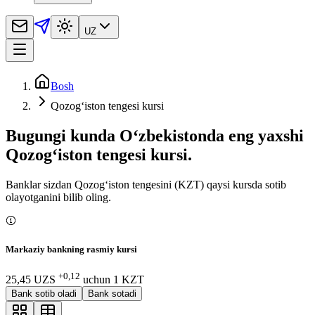
UZ
Bosh
Qozog‘iston tengesi kursi
Bugungi kunda O‘zbekistonda eng yaxshi
Qozog‘iston tengesi kursi.
Banklar sizdan Qozog‘iston tengesini (KZT) qaysi kursda sotib
olayotganini bilib oling.
Markaziy bankning rasmiy kursi
+0,12
25,45 UZS
uchun
1
KZT
Bank sotib oladi
Bank sotadi