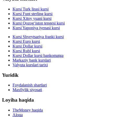
Kursi Turk lirasi kursi
Kursi Funt sterling kursi
Kursi Xitoy yuani kursi
Kursi Qozog‘iston tengesi kursi
Kursi Yaponiya iyenasi kursi
Kursi Shveytsariya franki kursi
Kursi Euro kursi
Kursi Dollar kursi
Kursi Rubl kursi
Kursi Dollar kursi bankomatga
Markaziy bank kurslari
Valyuta kurslari tarixi
Yuridik
Foydalanish shartlari
Maxfiylik siyosati
Loyiha haqida
TheMoney haqida
Aloqa