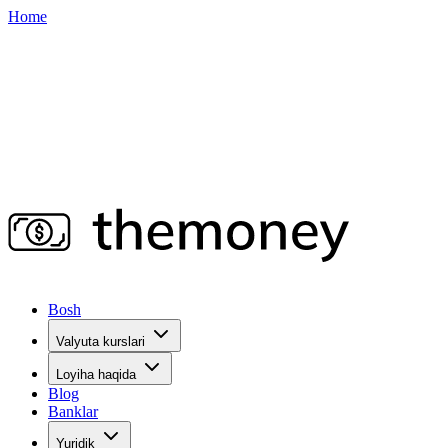
Home
Bosh
Valyuta kurslari
Loyiha haqida
Blog
Banklar
Yuridik