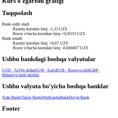
Kurs o'zgarishi grafigi
Taqqoslash
Bank sotib oladi
Rasmiy kursdan farq
:
-1,33 UZS
Bozor o'rtacha kursidan farq
:
+6,8333 UZS
Bank sotadi
Rasmiy kursdan farq
:
+0,67 UZS
Bozor o'rtacha kursidan farq
:
-0,666667 UZS
Ushbu bankdagi boshqa valyutalar
USD
·
AQSh dollar
EUR
·
Euro
RUB
·
Rossiya rubli
GBP
·
Britaniya funti sterling
Ushbu valyuta bo'yicha boshqa banklar
Xalq Banki
Turon Bank
Nbu
Kapitalbank
Hayot Bank
Footer