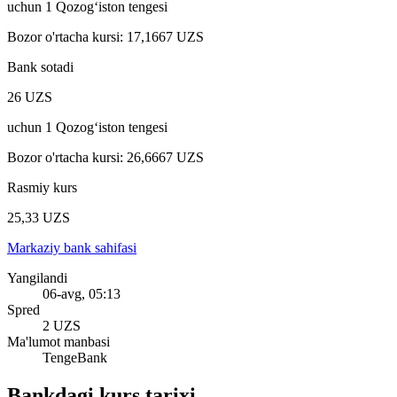
uchun
1
Qozog‘iston tengesi
Bozor o'rtacha kursi
:
17,1667 UZS
Bank sotadi
26 UZS
uchun
1
Qozog‘iston tengesi
Bozor o'rtacha kursi
:
26,6667 UZS
Rasmiy kurs
25,33 UZS
Markaziy bank sahifasi
Yangilandi
06-avg, 05:13
Spred
2 UZS
Ma'lumot manbasi
TengeBank
Bankdagi kurs tarixi