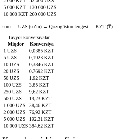
2 000 KZT
52 000 UZS
5 000 KZT
130 000 UZS
10 000 KZT
260 000 UZS
som — UZS (soʻm) → Qozog‘iston tengesi — KZT (₸)
Tayyor konversiyalar
Miqdor
Konversiya
1 UZS
0,0385 KZT
5 UZS
0,1923 KZT
10 UZS
0,3846 KZT
20 UZS
0,7692 KZT
50 UZS
1,92 KZT
100 UZS
3,85 KZT
250 UZS
9,62 KZT
500 UZS
19,23 KZT
1 000 UZS
38,46 KZT
2 000 UZS
76,92 KZT
5 000 UZS
192,31 KZT
10 000 UZS
384,62 KZT