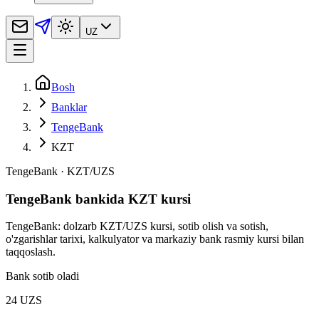
UZ
Bosh
Banklar
TengeBank
KZT
TengeBank
·
KZT
/
UZS
TengeBank bankida KZT kursi
TengeBank: dolzarb KZT/UZS kursi, sotib olish va sotish,
o'zgarishlar tarixi, kalkulyator va markaziy bank rasmiy kursi bilan
taqqoslash.
Bank sotib oladi
24 UZS