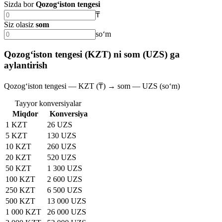
Sizda bor
Qozog‘iston tengesi
₸
Siz olasiz
som
soʻm
Qozog‘iston tengesi (KZT) ni som (UZS) ga
aylantirish
Qozog‘iston tengesi — KZT (₸) → som — UZS (soʻm)
Tayyor konversiyalar
Miqdor
Konversiya
1 KZT
26 UZS
5 KZT
130 UZS
10 KZT
260 UZS
20 KZT
520 UZS
50 KZT
1 300 UZS
100 KZT
2 600 UZS
250 KZT
6 500 UZS
500 KZT
13 000 UZS
1 000 KZT
26 000 UZS