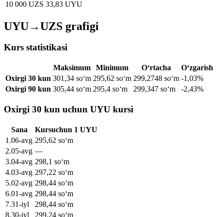
10 000 UZS
33,83 UYU
UYU→UZS grafigi
Kurs statistikasi
Maksimum
Minimum
O‘rtacha
O‘zgarish
Oxirgi 30 kun
301,34 soʻm
295,62 soʻm
299,2748 soʻm
-1,03%
Oxirgi 90 kun
305,44 soʻm
295,4 soʻm
299,347 soʻm
-2,43%
Oxirgi 30 kun uchun UYU kursi
Sana
Kurs
uchun
1
UYU
1
.
06-avg
295,62
soʻm
2
.
05-avg
—
3
.
04-avg
298,1
soʻm
4
.
03-avg
297,22
soʻm
5
.
02-avg
298,44
soʻm
6
.
01-avg
298,44
soʻm
7
.
31-iyl
298,44
soʻm
8
.
30-iyl
299,24
soʻm