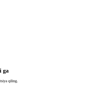
i ga
siya qiling.