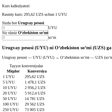
Kurs kalkulyatori
Rasmiy kurs: 295,62 UZS uchun 1 UYU
Sizda bor
Urugvay pesosi
UYU
Siz olasiz
O‘zbekiston so‘mi
soʻm
Urugvay pesosi (UYU) ni O‘zbekiston so‘mi (UZS) ga 
Urugvay pesosi — UYU (UYU) → O‘zbekiston so‘mi — UZS (soʻ
Tayyor konversiyalar
Miqdor
Konversiya
1 UYU
295,62 UZS
5 UYU
1 478,1 UZS
10 UYU
2 956,2 UZS
20 UYU
5 912,4 UZS
50 UYU
14 781 UZS
100 UYU
29 562 UZS
250 UYU
73 905 UZS