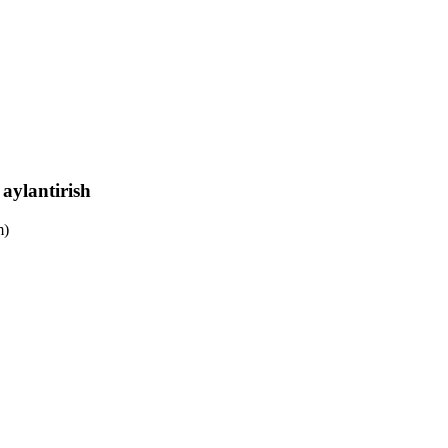
aylantirish
m)