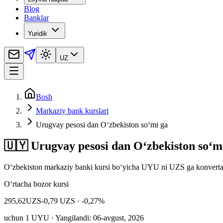
Blog
Banklar
Yuridik
UZ
Bosh
Markaziy bank kurslari
Urugvay pesosi dan O‘zbekiston so‘mi ga
🇺🇾 Urugvay pesosi dan O‘zbekiston so‘m
Oʻzbekiston markaziy banki kursi bo‘yicha UYU ni UZS ga konvertat
O‘rtacha bozor kursi
295,62
UZS
-0,79 UZS
· -0,27%
uchun
1
UYU
· Yangilandi: 06-avgust, 2026