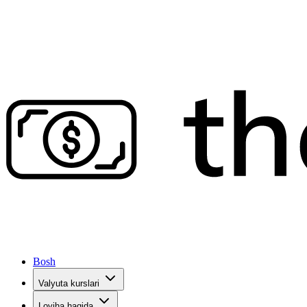
Bosh
Valyuta kurslari
Loyiha haqida