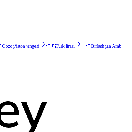

Qozog‘iston tengesi
🇹🇷
Turk lirasi
🇦🇪
Birlashgan Arab