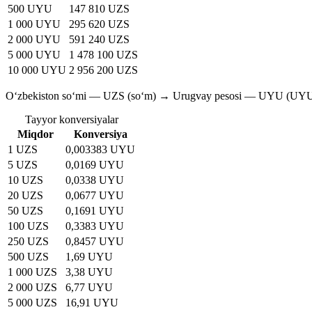
500 UYU
147 810 UZS
1 000 UYU
295 620 UZS
2 000 UYU
591 240 UZS
5 000 UYU
1 478 100 UZS
10 000 UYU
2 956 200 UZS
O‘zbekiston so‘mi — UZS (soʻm) → Urugvay pesosi — UYU (UY
Tayyor konversiyalar
Miqdor
Konversiya
1 UZS
0,003383 UYU
5 UZS
0,0169 UYU
10 UZS
0,0338 UYU
20 UZS
0,0677 UYU
50 UZS
0,1691 UYU
100 UZS
0,3383 UYU
250 UZS
0,8457 UYU
500 UZS
1,69 UYU
1 000 UZS
3,38 UYU
2 000 UZS
6,77 UYU
5 000 UZS
16,91 UYU