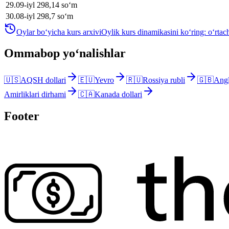
29
.
09-iyl
298,14
soʻm
30
.
08-iyl
298,7
soʻm
Oylar bo‘yicha kurs arxivi
Oylik kurs dinamikasini ko‘ring: o‘rtach
Ommabop yo‘nalishlar
🇺🇸
AQSH dollari
🇪🇺
Yevro
🇷🇺
Rossiya rubli
🇬🇧
Angl
Amirliklari dirhami
🇨🇦
Kanada dollari
Footer