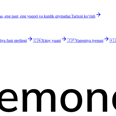
a, eng past, eng yuqori va kunlik qiymatlar.
Tarixni ko‘rish
iya funt sterlingi
🇨🇳
Xitoy yuani
🇯🇵
Yaponiya iyenasi
🇰