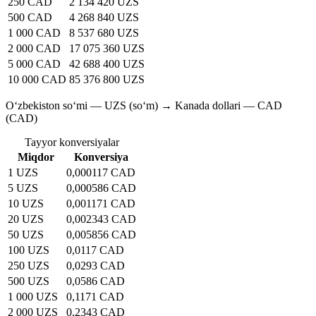
250 CAD
2 134 420 UZS
500 CAD
4 268 840 UZS
1 000 CAD
8 537 680 UZS
2 000 CAD
17 075 360 UZS
5 000 CAD
42 688 400 UZS
10 000 CAD
85 376 800 UZS
O‘zbekiston so‘mi — UZS (soʻm) → Kanada dollari — CAD
(CAD)
Tayyor konversiyalar
Miqdor
Konversiya
1 UZS
0,000117 CAD
5 UZS
0,000586 CAD
10 UZS
0,001171 CAD
20 UZS
0,002343 CAD
50 UZS
0,005856 CAD
100 UZS
0,0117 CAD
250 UZS
0,0293 CAD
500 UZS
0,0586 CAD
1 000 UZS
0,1171 CAD
2 000 UZS
0,2343 CAD