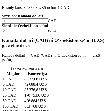
Rasmiy kurs: 8 537,68 UZS uchun 1 CAD
Sizda bor
Kanada dollari
CAD
Siz olasiz
O‘zbekiston so‘mi
soʻm
Kanada dollari (CAD) ni O‘zbekiston so‘mi (UZS)
ga aylantirish
Kanada dollari — CAD (CAD) → O‘zbekiston so‘mi — UZS
(soʻm)
Tayyor konversiyalar
Miqdor
Konversiya
1 CAD
8 537,68 UZS
5 CAD
42 688,4 UZS
10 CAD
85 376,8 UZS
20 CAD
170 753,6 UZS
50 CAD
426 884 UZS
100 CAD
853 768 UZS