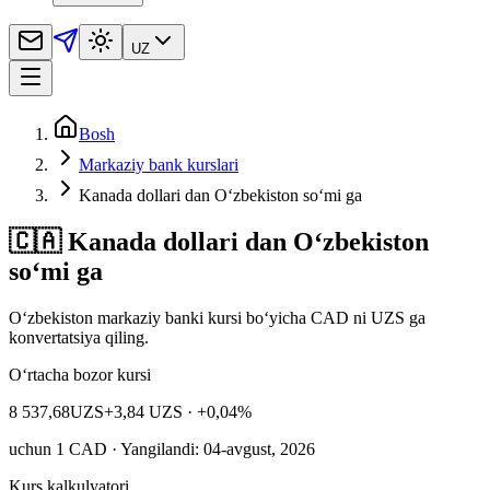
UZ
Bosh
Markaziy bank kurslari
Kanada dollari dan O‘zbekiston so‘mi ga
🇨🇦 Kanada dollari dan O‘zbekiston
so‘mi ga
Oʻzbekiston markaziy banki kursi bo‘yicha CAD ni UZS ga
konvertatsiya qiling.
O‘rtacha bozor kursi
8 537,68
UZS
+3,84 UZS
· +0,04%
uchun
1
CAD
· Yangilandi: 04-avgust, 2026
Kurs kalkulyatori