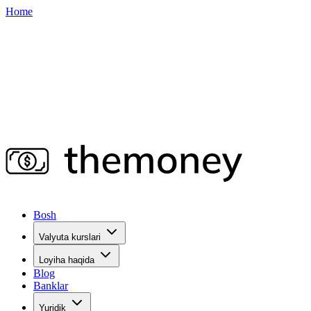
Home
Bosh
Valyuta kurslari
Loyiha haqida
Blog
Banklar
Yuridik