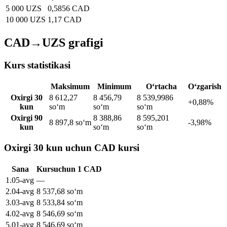
5 000 UZS
0,5856 CAD
10 000 UZS
1,17 CAD
CAD→UZS grafigi
Kurs statistikasi
Maksimum
Minimum
O‘rtacha
O‘zgarish
Oxirgi 30
8 612,27
8 456,79
8 539,9986
+0,88%
kun
soʻm
soʻm
soʻm
Oxirgi 90
8 388,86
8 595,201
8 897,8 soʻm
-3,98%
kun
soʻm
soʻm
Oxirgi 30 kun uchun CAD kursi
Sana
Kurs
uchun
1
CAD
1
.
05-avg
—
2
.
04-avg
8 537,68
soʻm
3
.
03-avg
8 533,84
soʻm
4
.
02-avg
8 546,69
soʻm
5
.
01-avg
8 546,69
soʻm