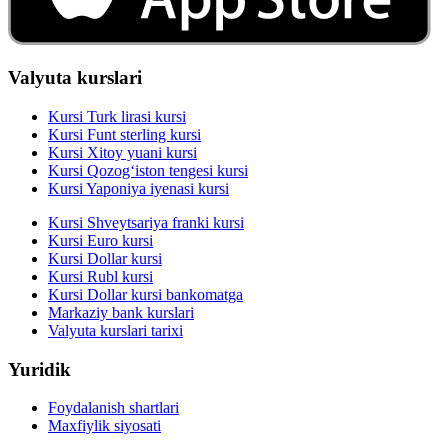
Valyuta kurslari
Kursi Turk lirasi kursi
Kursi Funt sterling kursi
Kursi Xitoy yuani kursi
Kursi Qozog‘iston tengesi kursi
Kursi Yaponiya iyenasi kursi
Kursi Shveytsariya franki kursi
Kursi Euro kursi
Kursi Dollar kursi
Kursi Rubl kursi
Kursi Dollar kursi bankomatga
Markaziy bank kurslari
Valyuta kurslari tarixi
Yuridik
Foydalanish shartlari
Maxfiylik siyosati