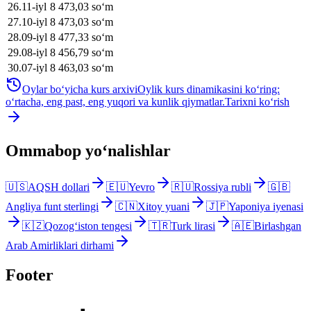
26
.
11-iyl
8 473,03
soʻm
27
.
10-iyl
8 473,03
soʻm
28
.
09-iyl
8 477,33
soʻm
29
.
08-iyl
8 456,79
soʻm
30
.
07-iyl
8 463,03
soʻm
Oylar bo‘yicha kurs arxivi
Oylik kurs dinamikasini ko‘ring:
o‘rtacha, eng past, eng yuqori va kunlik qiymatlar.
Tarixni ko‘rish
Ommabop yo‘nalishlar
🇺🇸
AQSH dollari
🇪🇺
Yevro
🇷🇺
Rossiya rubli
🇬🇧
Angliya funt sterlingi
🇨🇳
Xitoy yuani
🇯🇵
Yaponiya iyenasi
🇰🇿
Qozog‘iston tengesi
🇹🇷
Turk lirasi
🇦🇪
Birlashgan
Arab Amirliklari dirhami
Footer