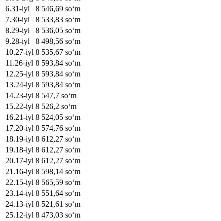
6
.
31-iyl
8 546,69
soʻm
7
.
30-iyl
8 533,83
soʻm
8
.
29-iyl
8 536,05
soʻm
9
.
28-iyl
8 498,56
soʻm
10
.
27-iyl
8 535,67
soʻm
11
.
26-iyl
8 593,84
soʻm
12
.
25-iyl
8 593,84
soʻm
13
.
24-iyl
8 593,84
soʻm
14
.
23-iyl
8 547,7
soʻm
15
.
22-iyl
8 526,2
soʻm
16
.
21-iyl
8 524,05
soʻm
17
.
20-iyl
8 574,76
soʻm
18
.
19-iyl
8 612,27
soʻm
19
.
18-iyl
8 612,27
soʻm
20
.
17-iyl
8 612,27
soʻm
21
.
16-iyl
8 598,14
soʻm
22
.
15-iyl
8 565,59
soʻm
23
.
14-iyl
8 551,64
soʻm
24
.
13-iyl
8 521,61
soʻm
25
.
12-iyl
8 473,03
soʻm