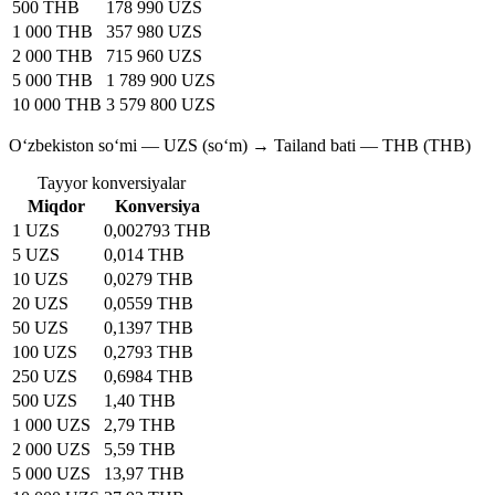
500 THB
178 990 UZS
1 000 THB
357 980 UZS
2 000 THB
715 960 UZS
5 000 THB
1 789 900 UZS
10 000 THB
3 579 800 UZS
O‘zbekiston so‘mi — UZS (soʻm) → Tailand bati — THB (THB)
Tayyor konversiyalar
Miqdor
Konversiya
1 UZS
0,002793 THB
5 UZS
0,014 THB
10 UZS
0,0279 THB
20 UZS
0,0559 THB
50 UZS
0,1397 THB
100 UZS
0,2793 THB
250 UZS
0,6984 THB
500 UZS
1,40 THB
1 000 UZS
2,79 THB
2 000 UZS
5,59 THB
5 000 UZS
13,97 THB