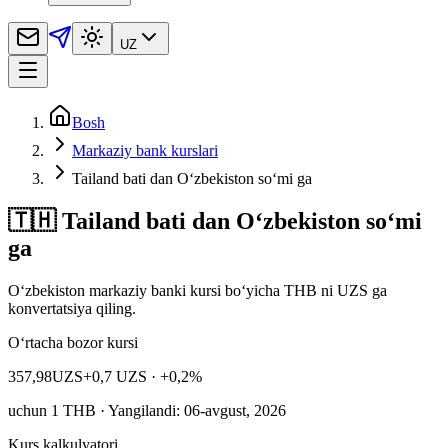
UZ
Bosh
Markaziy bank kurslari
Tailand bati dan O‘zbekiston so‘mi ga
🇹🇭 Tailand bati dan O‘zbekiston so‘mi
ga
Oʻzbekiston markaziy banki kursi bo‘yicha THB ni UZS ga
konvertatsiya qiling.
O‘rtacha bozor kursi
357,98
UZS
+0,7 UZS
· +0,2%
uchun
1
THB
· Yangilandi: 06-avgust, 2026
Kurs kalkulyatori