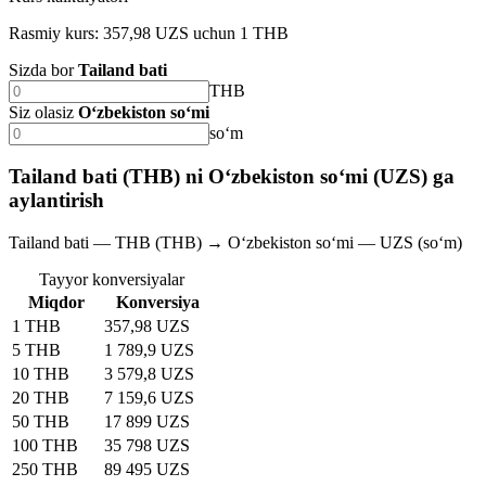
Rasmiy kurs: 357,98 UZS uchun 1 THB
Sizda bor
Tailand bati
THB
Siz olasiz
O‘zbekiston so‘mi
soʻm
Tailand bati (THB) ni O‘zbekiston so‘mi (UZS) ga
aylantirish
Tailand bati — THB (THB) → O‘zbekiston so‘mi — UZS (soʻm)
Tayyor konversiyalar
Miqdor
Konversiya
1 THB
357,98 UZS
5 THB
1 789,9 UZS
10 THB
3 579,8 UZS
20 THB
7 159,6 UZS
50 THB
17 899 UZS
100 THB
35 798 UZS
250 THB
89 495 UZS