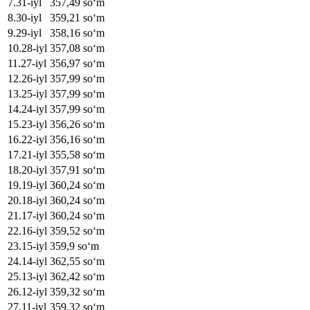
7
.
31-iyl
357,49
soʻm
8
.
30-iyl
359,21
soʻm
9
.
29-iyl
358,16
soʻm
10
.
28-iyl
357,08
soʻm
11
.
27-iyl
356,97
soʻm
12
.
26-iyl
357,99
soʻm
13
.
25-iyl
357,99
soʻm
14
.
24-iyl
357,99
soʻm
15
.
23-iyl
356,26
soʻm
16
.
22-iyl
356,16
soʻm
17
.
21-iyl
355,58
soʻm
18
.
20-iyl
357,91
soʻm
19
.
19-iyl
360,24
soʻm
20
.
18-iyl
360,24
soʻm
21
.
17-iyl
360,24
soʻm
22
.
16-iyl
359,52
soʻm
23
.
15-iyl
359,9
soʻm
24
.
14-iyl
362,55
soʻm
25
.
13-iyl
362,42
soʻm
26
.
12-iyl
359,32
soʻm
27
.
11-iyl
359,32
soʻm