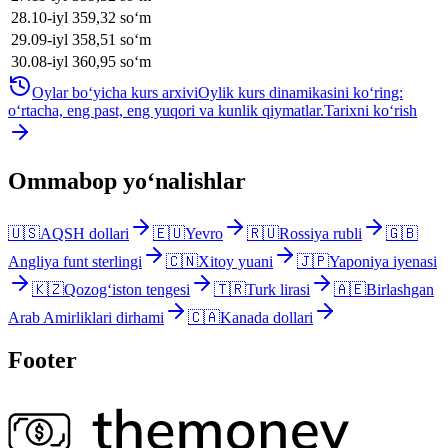
28
.
10-iyl
359,32
soʻm
29
.
09-iyl
358,51
soʻm
30
.
08-iyl
360,95
soʻm
Oylar bo‘yicha kurs arxivi
Oylik kurs dinamikasini ko‘ring:
o‘rtacha, eng past, eng yuqori va kunlik qiymatlar.
Tarixni ko‘rish
Ommabop yo‘nalishlar
🇺🇸
AQSH dollari
🇪🇺
Yevro
🇷🇺
Rossiya rubli
🇬🇧
Angliya funt sterlingi
🇨🇳
Xitoy yuani
🇯🇵
Yaponiya iyenasi
🇰🇿
Qozog‘iston tengesi
🇹🇷
Turk lirasi
🇦🇪
Birlashgan
Arab Amirliklari dirhami
🇨🇦
Kanada dollari
Footer