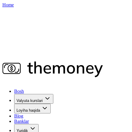
Home
Bosh
Valyuta kurslari
Loyiha haqida
Blog
Banklar
Yuridik