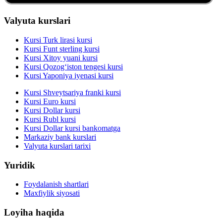
Valyuta kurslari
Kursi Turk lirasi kursi
Kursi Funt sterling kursi
Kursi Xitoy yuani kursi
Kursi Qozog‘iston tengesi kursi
Kursi Yaponiya iyenasi kursi
Kursi Shveytsariya franki kursi
Kursi Euro kursi
Kursi Dollar kursi
Kursi Rubl kursi
Kursi Dollar kursi bankomatga
Markaziy bank kurslari
Valyuta kurslari tarixi
Yuridik
Foydalanish shartlari
Maxfiylik siyosati
Loyiha haqida