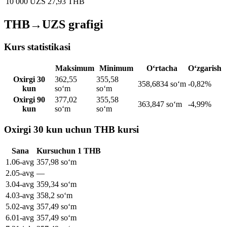
10 000 UZS
27,93 THB
THB→UZS grafigi
Kurs statistikasi
Maksimum
Minimum
O‘rtacha
O‘zgarish
Oxirgi 30
362,55
355,58
358,6834 soʻm
-0,82%
kun
soʻm
soʻm
Oxirgi 90
377,02
355,58
363,847 soʻm
-4,99%
kun
soʻm
soʻm
Oxirgi 30 kun uchun THB kursi
Sana
Kurs
uchun
1
THB
1
.
06-avg
357,98
soʻm
2
.
05-avg
—
3
.
04-avg
359,34
soʻm
4
.
03-avg
358,2
soʻm
5
.
02-avg
357,49
soʻm
6
.
01-avg
357,49
soʻm