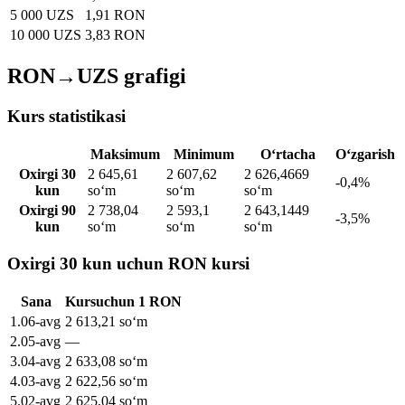
5 000 UZS
1,91 RON
10 000 UZS
3,83 RON
RON→UZS grafigi
Kurs statistikasi
Maksimum
Minimum
O‘rtacha
O‘zgarish
Oxirgi 30
2 645,61
2 607,62
2 626,4669
-0,4%
kun
soʻm
soʻm
soʻm
Oxirgi 90
2 738,04
2 593,1
2 643,1449
-3,5%
kun
soʻm
soʻm
soʻm
Oxirgi 30 kun uchun RON kursi
Sana
Kurs
uchun
1
RON
1
.
06-avg
2 613,21
soʻm
2
.
05-avg
—
3
.
04-avg
2 633,08
soʻm
4
.
03-avg
2 622,56
soʻm
5
.
02-avg
2 625,04
soʻm