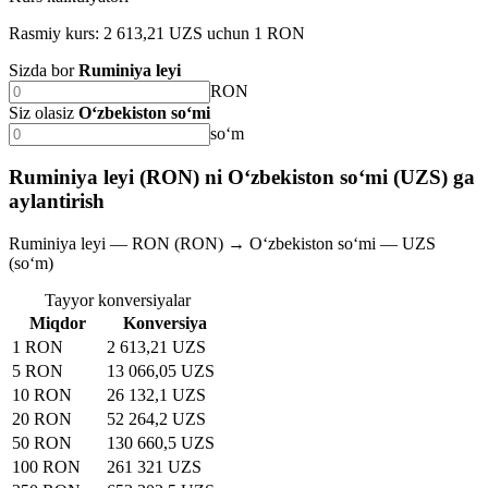
Rasmiy kurs: 2 613,21 UZS uchun 1 RON
Sizda bor
Ruminiya leyi
RON
Siz olasiz
O‘zbekiston so‘mi
soʻm
Ruminiya leyi (RON) ni O‘zbekiston so‘mi (UZS) ga
aylantirish
Ruminiya leyi — RON (RON) → O‘zbekiston so‘mi — UZS
(soʻm)
Tayyor konversiyalar
Miqdor
Konversiya
1 RON
2 613,21 UZS
5 RON
13 066,05 UZS
10 RON
26 132,1 UZS
20 RON
52 264,2 UZS
50 RON
130 660,5 UZS
100 RON
261 321 UZS