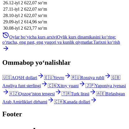
26
.
12-iyl
2 622,07
soʻm
27
.
11-iyl
2 622,07
soʻm
28
.
10-iyl
2 622,07
soʻm
29
.
09-iyl
2 614,96
soʻm
30
.
08-iyl
2 623,77
soʻm
Oylar bo‘yicha kurs arxivi
Oylik kurs dinamikasini ko‘ring:
o‘rtacha, eng past, eng yuqori va kunlik qiymatlar.
Tarixni ko‘rish
Ommabop yo‘nalishlar
🇺🇸
AQSH dollari
🇪🇺
Yevro
🇷🇺
Rossiya rubli
🇬🇧
Angliya funt sterlingi
🇨🇳
Xitoy yuani
🇯🇵
Yaponiya iyenasi
🇰🇿
Qozog‘iston tengesi
🇹🇷
Turk lirasi
🇦🇪
Birlashgan
Arab Amirliklari dirhami
🇨🇦
Kanada dollari
Footer