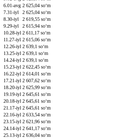
6
.
01-avg
2 625,04
soʻm
7
.
31-iyl
2 625,04
soʻm
8
.
30-iyl
2 619,55
soʻm
9
.
29-iyl
2 615,94
soʻm
10
.
28-iyl
2 611,17
soʻm
11
.
27-iyl
2 615,06
soʻm
12
.
26-iyl
2 639,1
soʻm
13
.
25-iyl
2 639,1
soʻm
14
.
24-iyl
2 639,1
soʻm
15
.
23-iyl
2 622,45
soʻm
16
.
22-iyl
2 614,01
soʻm
17
.
21-iyl
2 607,62
soʻm
18
.
20-iyl
2 625,99
soʻm
19
.
19-iyl
2 645,61
soʻm
20
.
18-iyl
2 645,61
soʻm
21
.
17-iyl
2 645,61
soʻm
22
.
16-iyl
2 633,54
soʻm
23
.
15-iyl
2 621,96
soʻm
24
.
14-iyl
2 641,17
soʻm
25
.
13-iyl
2 636,04
soʻm