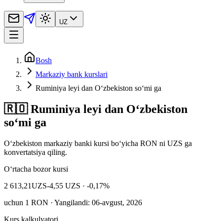
UZ
Bosh
Markaziy bank kurslari
Ruminiya leyi dan O‘zbekiston so‘mi ga
🇷🇴 Ruminiya leyi dan O‘zbekiston
so‘mi ga
Oʻzbekiston markaziy banki kursi bo‘yicha RON ni UZS ga
konvertatsiya qiling.
O‘rtacha bozor kursi
2 613,21
UZS
-4,55 UZS
· -0,17%
uchun
1
RON
· Yangilandi: 06-avgust, 2026
Kurs kalkulyatori