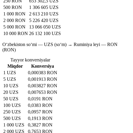
250 RON
653 302,5 UZS
500 RON
1 306 605 UZS
1 000 RON
2 613 210 UZS
2 000 RON
5 226 420 UZS
5 000 RON
13 066 050 UZS
10 000 RON
26 132 100 UZS
O‘zbekiston so‘mi — UZS (soʻm) → Ruminiya leyi — RON
(RON)
Tayyor konversiyalar
Miqdor
Konversiya
1 UZS
0,000383 RON
5 UZS
0,001913 RON
10 UZS
0,003827 RON
20 UZS
0,007653 RON
50 UZS
0,0191 RON
100 UZS
0,0383 RON
250 UZS
0,0957 RON
500 UZS
0,1913 RON
1 000 UZS
0,3827 RON
2 000 UZS
0,7653 RON