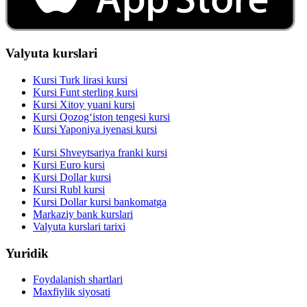
Valyuta kurslari
Kursi Turk lirasi kursi
Kursi Funt sterling kursi
Kursi Xitoy yuani kursi
Kursi Qozog‘iston tengesi kursi
Kursi Yaponiya iyenasi kursi
Kursi Shveytsariya franki kursi
Kursi Euro kursi
Kursi Dollar kursi
Kursi Rubl kursi
Kursi Dollar kursi bankomatga
Markaziy bank kurslari
Valyuta kurslari tarixi
Yuridik
Foydalanish shartlari
Maxfiylik siyosati