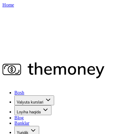
Home
Bosh
Valyuta kurslari
Loyiha haqida
Blog
Banklar
Yuridik