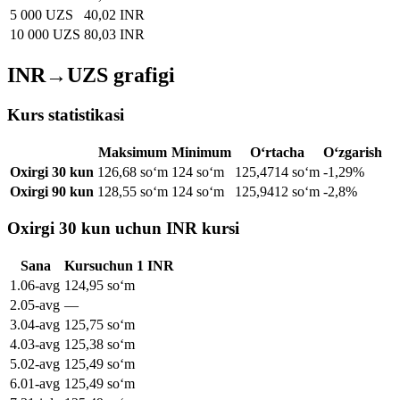
5 000 UZS
40,02 INR
10 000 UZS
80,03 INR
INR→UZS grafigi
Kurs statistikasi
Maksimum
Minimum
O‘rtacha
O‘zgarish
Oxirgi 30 kun
126,68 soʻm
124 soʻm
125,4714 soʻm
-1,29%
Oxirgi 90 kun
128,55 soʻm
124 soʻm
125,9412 soʻm
-2,8%
Oxirgi 30 kun uchun INR kursi
Sana
Kurs
uchun
1
INR
1
.
06-avg
124,95
soʻm
2
.
05-avg
—
3
.
04-avg
125,75
soʻm
4
.
03-avg
125,38
soʻm
5
.
02-avg
125,49
soʻm
6
.
01-avg
125,49
soʻm