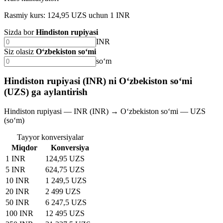
Rasmiy kurs: 124,95 UZS uchun 1 INR
Sizda bor
Hindiston rupiyasi
INR
Siz olasiz
O‘zbekiston so‘mi
soʻm
Hindiston rupiyasi (INR) ni O‘zbekiston so‘mi
(UZS) ga aylantirish
Hindiston rupiyasi — INR (INR) → O‘zbekiston so‘mi — UZS
(soʻm)
Tayyor konversiyalar
Miqdor
Konversiya
1 INR
124,95 UZS
5 INR
624,75 UZS
10 INR
1 249,5 UZS
20 INR
2 499 UZS
50 INR
6 247,5 UZS
100 INR
12 495 UZS