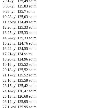
7
.
31-iyl
125,49
soʻm
8
.
30-iyl
125,83
soʻm
9
.
29-iyl
125,7
soʻm
10
.
28-iyl
125,03
soʻm
11
.
27-iyl
124,49
soʻm
12
.
26-iyl
125,33
soʻm
13
.
25-iyl
125,33
soʻm
14
.
24-iyl
125,33
soʻm
15
.
23-iyl
124,76
soʻm
16
.
22-iyl
124,55
soʻm
17
.
21-iyl
124
soʻm
18
.
20-iyl
124,96
soʻm
19
.
19-iyl
125,52
soʻm
20
.
18-iyl
125,52
soʻm
21
.
17-iyl
125,52
soʻm
22
.
16-iyl
125,59
soʻm
23
.
15-iyl
125,42
soʻm
24
.
14-iyl
126,47
soʻm
25
.
13-iyl
126,68
soʻm
26
.
12-iyl
125,95
soʻm
27
.
11-iyl
125,95
soʻm