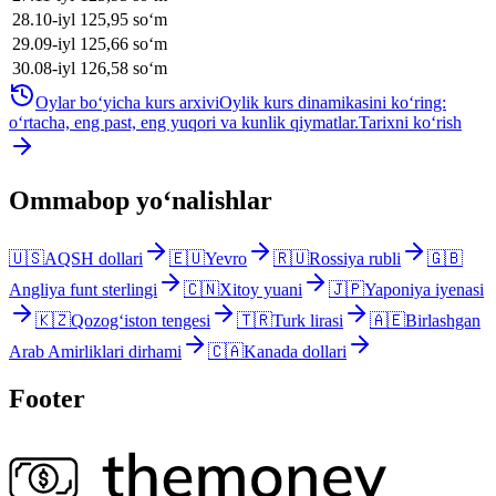
28
.
10-iyl
125,95
soʻm
29
.
09-iyl
125,66
soʻm
30
.
08-iyl
126,58
soʻm
Oylar bo‘yicha kurs arxivi
Oylik kurs dinamikasini ko‘ring:
o‘rtacha, eng past, eng yuqori va kunlik qiymatlar.
Tarixni ko‘rish
Ommabop yo‘nalishlar
🇺🇸
AQSH dollari
🇪🇺
Yevro
🇷🇺
Rossiya rubli
🇬🇧
Angliya funt sterlingi
🇨🇳
Xitoy yuani
🇯🇵
Yaponiya iyenasi
🇰🇿
Qozog‘iston tengesi
🇹🇷
Turk lirasi
🇦🇪
Birlashgan
Arab Amirliklari dirhami
🇨🇦
Kanada dollari
Footer