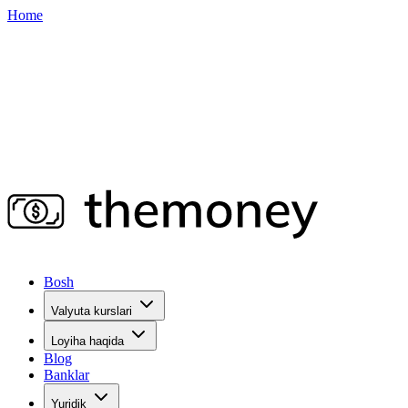
Home
Bosh
Valyuta kurslari
Loyiha haqida
Blog
Banklar
Yuridik