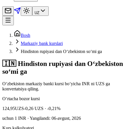
UZ
Bosh
Markaziy bank kurslari
Hindiston rupiyasi dan O‘zbekiston so‘mi ga
🇮🇳 Hindiston rupiyasi dan O‘zbekiston
so‘mi ga
Oʻzbekiston markaziy banki kursi bo‘yicha INR ni UZS ga
konvertatsiya qiling.
O‘rtacha bozor kursi
124,95
UZS
-0,26 UZS
· -0,21%
uchun
1
INR
· Yangilandi: 06-avgust, 2026
Kurs kalkulyatori