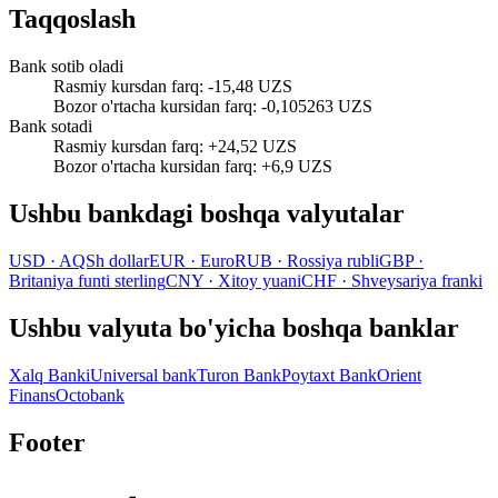
Taqqoslash
Bank sotib oladi
Rasmiy kursdan farq
:
-15,48 UZS
Bozor o'rtacha kursidan farq
:
-0,105263 UZS
Bank sotadi
Rasmiy kursdan farq
:
+24,52 UZS
Bozor o'rtacha kursidan farq
:
+6,9 UZS
Ushbu bankdagi boshqa valyutalar
USD
·
AQSh dollar
EUR
·
Euro
RUB
·
Rossiya rubli
GBP
·
Britaniya funti sterling
CNY
·
Xitoy yuani
CHF
·
Shveysariya franki
Ushbu valyuta bo'yicha boshqa banklar
Xalq Banki
Universal bank
Turon Bank
Poytaxt Bank
Orient
Finans
Octobank
Footer