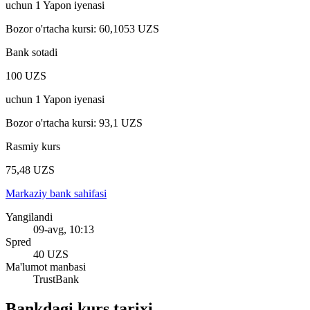
uchun
1
Yapon iyenasi
Bozor o'rtacha kursi
:
60,1053 UZS
Bank sotadi
100 UZS
uchun
1
Yapon iyenasi
Bozor o'rtacha kursi
:
93,1 UZS
Rasmiy kurs
75,48 UZS
Markaziy bank sahifasi
Yangilandi
09-avg, 10:13
Spred
40 UZS
Ma'lumot manbasi
TrustBank
Bankdagi kurs tarixi