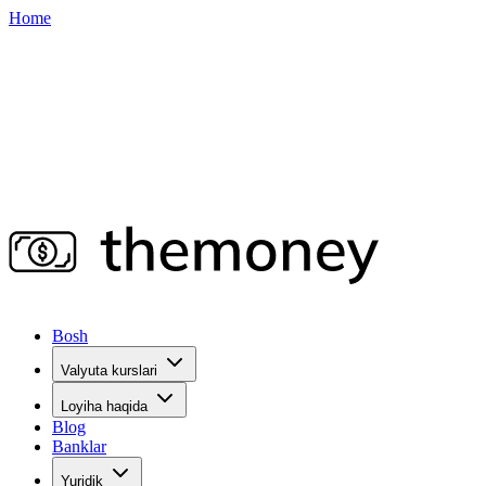
Home
Bosh
Valyuta kurslari
Loyiha haqida
Blog
Banklar
Yuridik