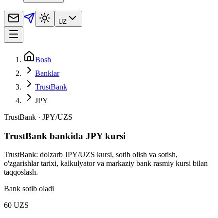
UZ
Bosh
Banklar
TrustBank
JPY
TrustBank
·
JPY
/
UZS
TrustBank bankida JPY kursi
TrustBank: dolzarb JPY/UZS kursi, sotib olish va sotish,
o'zgarishlar tarixi, kalkulyator va markaziy bank rasmiy kursi bilan
taqqoslash.
Bank sotib oladi
60 UZS