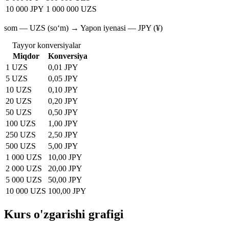
10 000 JPY
1 000 000 UZS
som — UZS (soʻm) → Yapon iyenasi — JPY (¥)
Tayyor konversiyalar
Miqdor
Konversiya
1 UZS
0,01 JPY
5 UZS
0,05 JPY
10 UZS
0,10 JPY
20 UZS
0,20 JPY
50 UZS
0,50 JPY
100 UZS
1,00 JPY
250 UZS
2,50 JPY
500 UZS
5,00 JPY
1 000 UZS
10,00 JPY
2 000 UZS
20,00 JPY
5 000 UZS
50,00 JPY
10 000 UZS
100,00 JPY
Kurs o'zgarishi grafigi