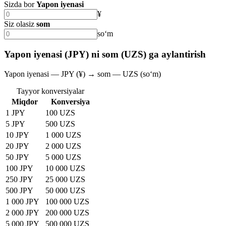
Sizda bor
Yapon iyenasi
¥
Siz olasiz
som
soʻm
Yapon iyenasi (JPY) ni som (UZS) ga aylantirish
Yapon iyenasi — JPY (¥) → som — UZS (soʻm)
Tayyor konversiyalar
Miqdor
Konversiya
1 JPY
100 UZS
5 JPY
500 UZS
10 JPY
1 000 UZS
20 JPY
2 000 UZS
50 JPY
5 000 UZS
100 JPY
10 000 UZS
250 JPY
25 000 UZS
500 JPY
50 000 UZS
1 000 JPY
100 000 UZS
2 000 JPY
200 000 UZS
5 000 JPY
500 000 UZS