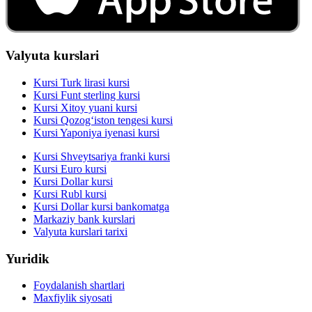
Valyuta kurslari
Kursi Turk lirasi kursi
Kursi Funt sterling kursi
Kursi Xitoy yuani kursi
Kursi Qozog‘iston tengesi kursi
Kursi Yaponiya iyenasi kursi
Kursi Shveytsariya franki kursi
Kursi Euro kursi
Kursi Dollar kursi
Kursi Rubl kursi
Kursi Dollar kursi bankomatga
Markaziy bank kurslari
Valyuta kurslari tarixi
Yuridik
Foydalanish shartlari
Maxfiylik siyosati