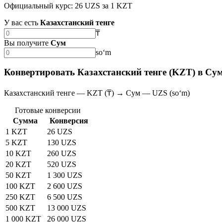
Официальный курс: 26 UZS за 1 KZT
У вас есть
Казахстанский тенге
₸
Вы получите
Сум
soʻm
Конвертировать Казахстанский тенге (KZT) в Су
Казахстанский тенге — KZT (₸) → Сум — UZS (soʻm)
Готовые конверсии
Сумма
Конверсия
1 KZT
26 UZS
5 KZT
130 UZS
10 KZT
260 UZS
20 KZT
520 UZS
50 KZT
1 300 UZS
100 KZT
2 600 UZS
250 KZT
6 500 UZS
500 KZT
13 000 UZS
1 000 KZT
26 000 UZS