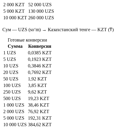
2 000 KZT
52 000 UZS
5 000 KZT
130 000 UZS
10 000 KZT
260 000 UZS
Сум — UZS (soʻm) → Казахстанский тенге — KZT (₸)
Готовые конверсии
Сумма
Конверсия
1 UZS
0,0385 KZT
5 UZS
0,1923 KZT
10 UZS
0,3846 KZT
20 UZS
0,7692 KZT
50 UZS
1,92 KZT
100 UZS
3,85 KZT
250 UZS
9,62 KZT
500 UZS
19,23 KZT
1 000 UZS
38,46 KZT
2 000 UZS
76,92 KZT
5 000 UZS
192,31 KZT
10 000 UZS
384,62 KZT