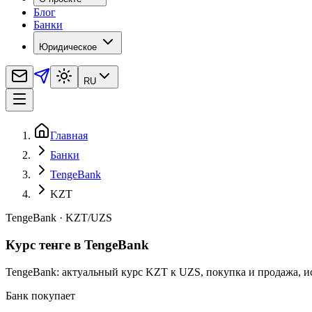
Блог
Банки
Юридическое
RU
Главная
Банки
TengeBank
KZT
TengeBank
·
KZT
/
UZS
Курс тенге в TengeBank
TengeBank: актуальный курс KZT к UZS, покупка и продажа, и
Банк покупает