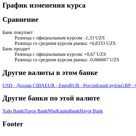
График изменения курса
Сравнение
Банк покупает
Разница с официальным курсом
:
-1,33 UZS
Разница со средним курсом рынка
:
+6,8333 UZS
Банк продает
Разница с официальным курсом
:
+0,67 UZS
Разница со средним курсом рынка
:
-0,666667 UZS
Другие валюты в этом банке
USD
·
Доллар США
EUR
·
Евро
RUB
·
Российский рубль
GBP
·
Другие банки по этой валюте
Xalq Banki
Turon Bank
Nbu
Kapitalbank
Hayot Bank
Footer