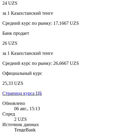
24 UZS
за
1
Казахстанский тенге
Средний курс по рынку
:
17,1667 UZS
Банк продает
26 UZS
за
1
Казахстанский тенге
Средний курс по рынку
:
26,6667 UZS
Официальный курс
25,33 UZS
Страница курса ЦБ
Обновлено
06 авг., 15:13
Спред
2 UZS
Источник данных
TengeBank