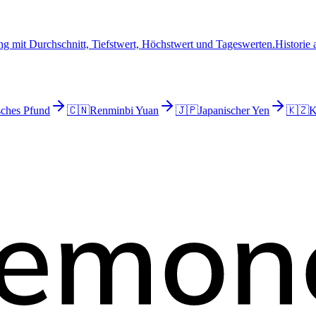
g mit Durchschnitt, Tiefstwert, Höchstwert und Tageswerten.
Historie
sches Pfund
🇨🇳
Renminbi Yuan
🇯🇵
Japanischer Yen
🇰🇿
K