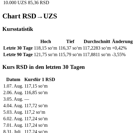
10.000 UZS
85,36 RSD
Chart RSD→UZS
Kursstatistik
Hoch
Tief
Durchschnitt
Änderung
Letzte 30 Tage
118,15 soʻm
116,37 soʻm
117,2283 soʻm
+0,42%
Letzte 90 Tage
121,75 soʻm
115,79 soʻm
117,8811 soʻm
-3,55%
Kurs RSD in den letzten 30 Tagen
Datum
Kurs
für
1
RSD
1
.
07. Aug.
117,15
soʻm
2
.
06. Aug.
116,85
soʻm
3
.
05. Aug.
—
4
.
04. Aug.
117,72
soʻm
5
.
03. Aug.
117,2
soʻm
6
.
02. Aug.
117,24
soʻm
7
.
01. Aug.
117,24
soʻm
8
.
31. Juli
117,24
soʻm