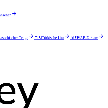
 ansehen
asachischer Tenge
🇹🇷
Türkische Lira
🇦🇪
VAE-Dirham