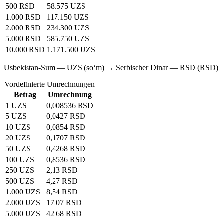
500 RSD
58.575 UZS
1.000 RSD
117.150 UZS
2.000 RSD
234.300 UZS
5.000 RSD
585.750 UZS
10.000 RSD
1.171.500 UZS
Usbekistan-Sum — UZS (soʻm) → Serbischer Dinar — RSD (RSD)
Vordefinierte Umrechnungen
Betrag
Umrechnung
1 UZS
0,008536 RSD
5 UZS
0,0427 RSD
10 UZS
0,0854 RSD
20 UZS
0,1707 RSD
50 UZS
0,4268 RSD
100 UZS
0,8536 RSD
250 UZS
2,13 RSD
500 UZS
4,27 RSD
1.000 UZS
8,54 RSD
2.000 UZS
17,07 RSD
5.000 UZS
42,68 RSD