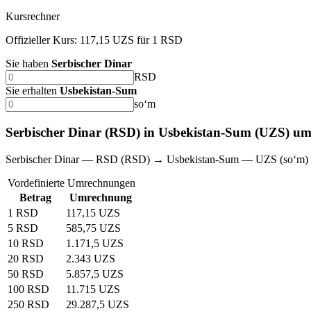
Kursrechner
Offizieller Kurs: 117,15 UZS für 1 RSD
Sie haben
Serbischer Dinar
RSD
Sie erhalten
Usbekistan-Sum
soʻm
Serbischer Dinar (RSD) in Usbekistan-Sum (UZS) u
Serbischer Dinar — RSD (RSD) → Usbekistan-Sum — UZS (soʻm)
Vordefinierte Umrechnungen
Betrag
Umrechnung
1 RSD
117,15 UZS
5 RSD
585,75 UZS
10 RSD
1.171,5 UZS
20 RSD
2.343 UZS
50 RSD
5.857,5 UZS
100 RSD
11.715 UZS
250 RSD
29.287,5 UZS