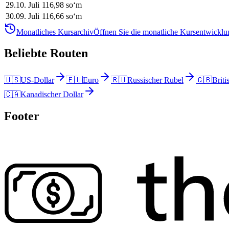
29
.
10. Juli
116,98
soʻm
30
.
09. Juli
116,66
soʻm
Monatliches Kursarchiv
Öffnen Sie die monatliche Kursentwicklun
Beliebte Routen
🇺🇸
US-Dollar
🇪🇺
Euro
🇷🇺
Russischer Rubel
🇬🇧
Briti
🇨🇦
Kanadischer Dollar
Footer