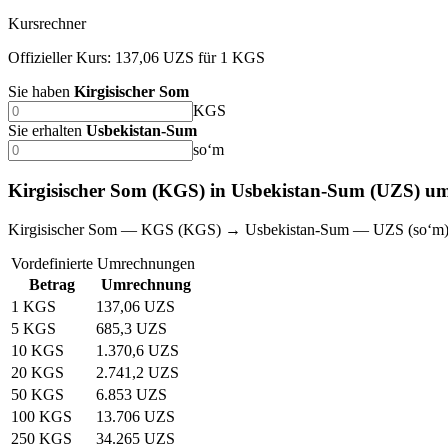
Kursrechner
Offizieller Kurs: 137,06 UZS für 1 KGS
Sie haben
Kirgisischer Som
KGS
Sie erhalten
Usbekistan-Sum
soʻm
Kirgisischer Som (KGS) in Usbekistan-Sum (UZS) u
Kirgisischer Som — KGS (KGS) → Usbekistan-Sum — UZS (soʻm
Vordefinierte Umrechnungen
Betrag
Umrechnung
1 KGS
137,06 UZS
5 KGS
685,3 UZS
10 KGS
1.370,6 UZS
20 KGS
2.741,2 UZS
50 KGS
6.853 UZS
100 KGS
13.706 UZS
250 KGS
34.265 UZS