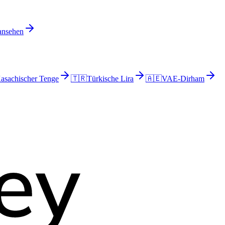
 ansehen
asachischer Tenge
🇹🇷
Türkische Lira
🇦🇪
VAE-Dirham