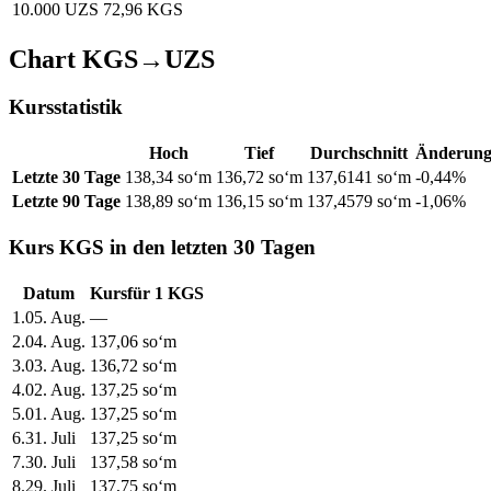
10.000 UZS
72,96 KGS
Chart KGS→UZS
Kursstatistik
Hoch
Tief
Durchschnitt
Änderun
Letzte 30 Tage
138,34 soʻm
136,72 soʻm
137,6141 soʻm
-0,44%
Letzte 90 Tage
138,89 soʻm
136,15 soʻm
137,4579 soʻm
-1,06%
Kurs KGS in den letzten 30 Tagen
Datum
Kurs
für
1
KGS
1
.
05. Aug.
—
2
.
04. Aug.
137,06
soʻm
3
.
03. Aug.
136,72
soʻm
4
.
02. Aug.
137,25
soʻm
5
.
01. Aug.
137,25
soʻm
6
.
31. Juli
137,25
soʻm
7
.
30. Juli
137,58
soʻm
8
.
29. Juli
137,75
soʻm