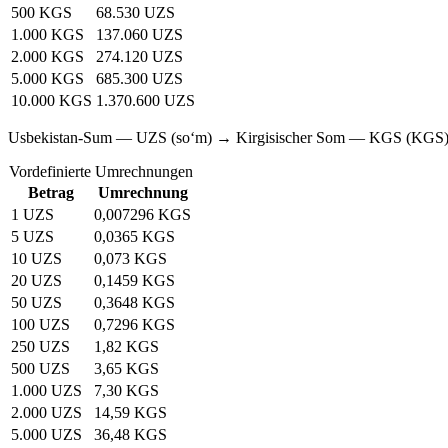
500 KGS
68.530 UZS
1.000 KGS
137.060 UZS
2.000 KGS
274.120 UZS
5.000 KGS
685.300 UZS
10.000 KGS
1.370.600 UZS
Usbekistan-Sum — UZS (soʻm) → Kirgisischer Som — KGS (KGS
Vordefinierte Umrechnungen
Betrag
Umrechnung
1 UZS
0,007296 KGS
5 UZS
0,0365 KGS
10 UZS
0,073 KGS
20 UZS
0,1459 KGS
50 UZS
0,3648 KGS
100 UZS
0,7296 KGS
250 UZS
1,82 KGS
500 UZS
3,65 KGS
1.000 UZS
7,30 KGS
2.000 UZS
14,59 KGS
5.000 UZS
36,48 KGS