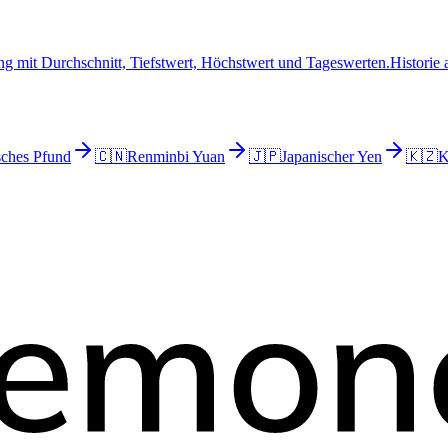
g mit Durchschnitt, Tiefstwert, Höchstwert und Tageswerten.
Historie
sches Pfund
🇨🇳
Renminbi Yuan
🇯🇵
Japanischer Yen
🇰🇿
K