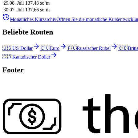
29
.
08. Juli
137,43
soʻm
30
.
07. Juli
137,66
soʻm
Monatliches Kursarchiv
Öffnen Sie die monatliche Kursentwicklun
Beliebte Routen
🇺🇸
US-Dollar
🇪🇺
Euro
🇷🇺
Russischer Rubel
🇬🇧
Briti
🇨🇦
Kanadischer Dollar
Footer