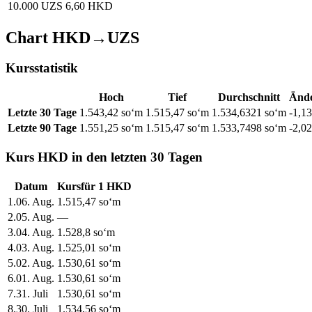
10.000 UZS
6,60 HKD
Chart HKD→UZS
Kursstatistik
Hoch
Tief
Durchschnitt
Änd
Letzte 30 Tage
1.543,42 soʻm
1.515,47 soʻm
1.534,6321 soʻm
-1,1
Letzte 90 Tage
1.551,25 soʻm
1.515,47 soʻm
1.533,7498 soʻm
-2,0
Kurs HKD in den letzten 30 Tagen
Datum
Kurs
für
1
HKD
1
.
06. Aug.
1.515,47
soʻm
2
.
05. Aug.
—
3
.
04. Aug.
1.528,8
soʻm
4
.
03. Aug.
1.525,01
soʻm
5
.
02. Aug.
1.530,61
soʻm
6
.
01. Aug.
1.530,61
soʻm
7
.
31. Juli
1.530,61
soʻm
8
.
30. Juli
1.534,56
soʻm