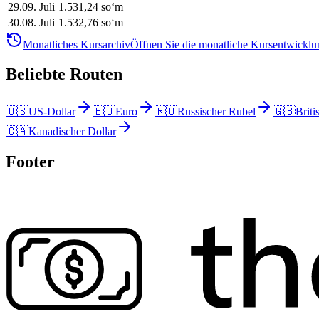
29
.
09. Juli
1.531,24
soʻm
30
.
08. Juli
1.532,76
soʻm
Monatliches Kursarchiv
Öffnen Sie die monatliche Kursentwicklun
Beliebte Routen
🇺🇸
US-Dollar
🇪🇺
Euro
🇷🇺
Russischer Rubel
🇬🇧
Briti
🇨🇦
Kanadischer Dollar
Footer