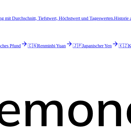
g mit Durchschnitt, Tiefstwert, Höchstwert und Tageswerten.
Historie
sches Pfund
🇨🇳
Renminbi Yuan
🇯🇵
Japanischer Yen
🇰🇿
K