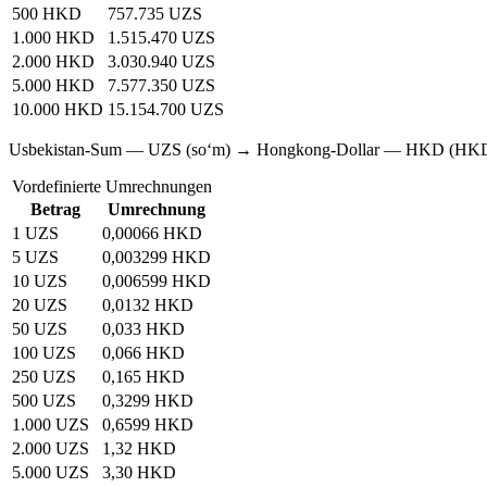
500 HKD
757.735 UZS
1.000 HKD
1.515.470 UZS
2.000 HKD
3.030.940 UZS
5.000 HKD
7.577.350 UZS
10.000 HKD
15.154.700 UZS
Usbekistan-Sum — UZS (soʻm) → Hongkong-Dollar — HKD (HK
Vordefinierte Umrechnungen
Betrag
Umrechnung
1 UZS
0,00066 HKD
5 UZS
0,003299 HKD
10 UZS
0,006599 HKD
20 UZS
0,0132 HKD
50 UZS
0,033 HKD
100 UZS
0,066 HKD
250 UZS
0,165 HKD
500 UZS
0,3299 HKD
1.000 UZS
0,6599 HKD
2.000 UZS
1,32 HKD
5.000 UZS
3,30 HKD