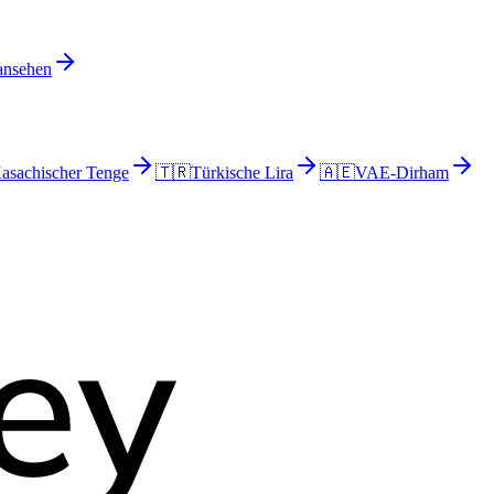
 ansehen
asachischer Tenge
🇹🇷
Türkische Lira
🇦🇪
VAE-Dirham