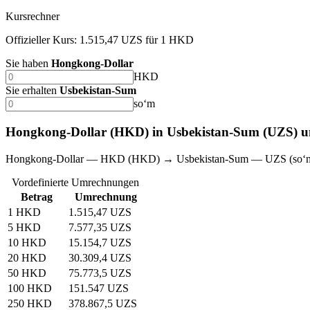
Kursrechner
Offizieller Kurs: 1.515,47 UZS für 1 HKD
Sie haben
Hongkong-Dollar
HKD
Sie erhalten
Usbekistan-Sum
soʻm
Hongkong-Dollar (HKD) in Usbekistan-Sum (UZS) 
Hongkong-Dollar — HKD (HKD) → Usbekistan-Sum — UZS (soʻ
Vordefinierte Umrechnungen
Betrag
Umrechnung
1 HKD
1.515,47 UZS
5 HKD
7.577,35 UZS
10 HKD
15.154,7 UZS
20 HKD
30.309,4 UZS
50 HKD
75.773,5 UZS
100 HKD
151.547 UZS
250 HKD
378.867,5 UZS