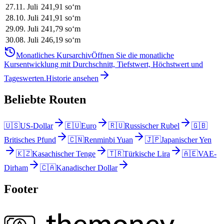
27
.
11. Juli
241,91
soʻm
28
.
10. Juli
241,91
soʻm
29
.
09. Juli
241,79
soʻm
30
.
08. Juli
246,19
soʻm
Monatliches Kursarchiv
Öffnen Sie die monatliche
Kursentwicklung mit Durchschnitt, Tiefstwert, Höchstwert und
Tageswerten.
Historie ansehen
Beliebte Routen
🇺🇸
US-Dollar
🇪🇺
Euro
🇷🇺
Russischer Rubel
🇬🇧
Britisches Pfund
🇨🇳
Renminbi Yuan
🇯🇵
Japanischer Yen
🇰🇿
Kasachischer Tenge
🇹🇷
Türkische Lira
🇦🇪
VAE-
Dirham
🇨🇦
Kanadischer Dollar
Footer