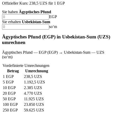
Offizieller Kurs: 238,5 UZS für 1 EGP
Sie haben
Ägyptisches Pfund
EGP
Sie erhalten
Usbekistan-Sum
soʻm
Ägyptisches Pfund (EGP) in Usbekistan-Sum (UZS)
umrechnen
Ägyptisches Pfund — EGP (EGP) → Usbekistan-Sum — UZS
(soʻm)
Vordefinierte Umrechnungen
Betrag
Umrechnung
1 EGP
238,5 UZS
5 EGP
1.192,5 UZS
10 EGP
2.385 UZS
20 EGP
4.770 UZS
50 EGP
11.925 UZS
100 EGP
23.850 UZS
250 EGP
59.625 UZS