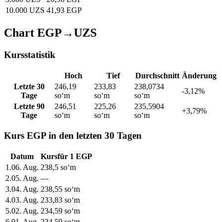
10.000 UZS
41,93 EGP
Chart EGP→UZS
Kursstatistik
Hoch
Tief
Durchschnitt
Änderung
Letzte 30
246,19
233,83
238,0734
-3,12%
Tage
soʻm
soʻm
soʻm
Letzte 90
246,51
225,26
235,5904
+3,79%
Tage
soʻm
soʻm
soʻm
Kurs EGP in den letzten 30 Tagen
Datum
Kurs
für
1
EGP
1
.
06. Aug.
238,5
soʻm
2
.
05. Aug.
—
3
.
04. Aug.
238,55
soʻm
4
.
03. Aug.
233,83
soʻm
5
.
02. Aug.
234,59
soʻm
6
.
01. Aug.
234,59
soʻm