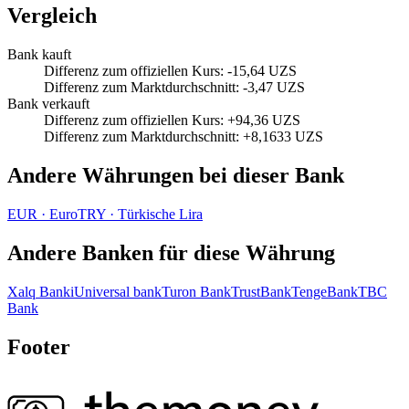
Vergleich
Bank kauft
Differenz zum offiziellen Kurs
:
-15,64 UZS
Differenz zum Marktdurchschnitt
:
-3,47 UZS
Bank verkauft
Differenz zum offiziellen Kurs
:
+94,36 UZS
Differenz zum Marktdurchschnitt
:
+8,1633 UZS
Andere Währungen bei dieser Bank
EUR
·
Euro
TRY
·
Türkische Lira
Andere Banken für diese Währung
Xalq Banki
Universal bank
Turon Bank
TrustBank
TengeBank
TBC
Bank
Footer