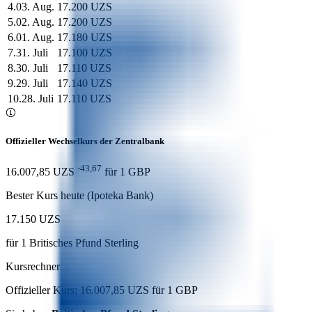
4
.
03. Aug.
17.200 UZS
5
.
02. Aug.
17.200 UZS
6
.
01. Aug.
17.180 UZS
7
.
31. Juli
17.100 UZS
8
.
30. Juli
17.110 UZS
9
.
29. Juli
17.140 UZS
10
.
28. Juli
17.110 UZS
Offizieller Wechselkurs der Zentralbank
-43,67
16.007,85 UZS
für
1
GBP
Bester Kurs heute (Ipoteka Bank)
17.150 UZS
für
1
Britisches Pfund Sterling
Kursrechner
Offizieller Kurs: 16.007,85 UZS für 1 GBP