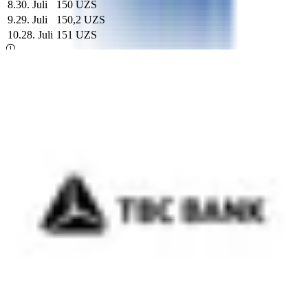
8
.
30. Juli
150 UZS
9
.
29. Juli
150,2 UZS
10
.
28. Juli
151 UZS
Offizieller Wechselkurs der Zentralbank
-1,05
146,37 UZS
für
1
RUB
Bester Kurs heute (Ipoteka Bank)
150 UZS
für
1
Russischer Rubel
Kursrechner
Offizieller Kurs: 146,37 UZS für 1 RUB
Sie haben
Russischer Rubel
₽
Sie erhalten
Sum
soʻm