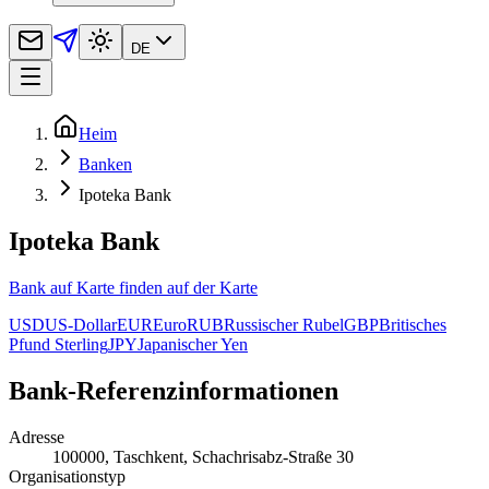
DE
Heim
Banken
Ipoteka Bank
Ipoteka Bank
Bank auf Karte finden auf der Karte
USD
US-Dollar
EUR
Euro
RUB
Russischer Rubel
GBP
Britisches
Pfund Sterling
JPY
Japanischer Yen
Bank-Referenzinformationen
Adresse
100000, Taschkent, Schachrisabz-Straße 30
Organisationstyp