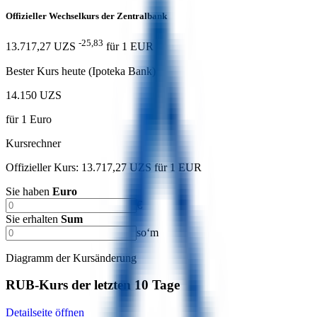
Offizieller Wechselkurs der Zentralbank
-25,83
13.717,27 UZS
für
1
EUR
Bester Kurs heute (Ipoteka Bank)
14.150 UZS
für
1
Euro
Kursrechner
Offizieller Kurs: 13.717,27 UZS für 1 EUR
Sie haben
Euro
€
Sie erhalten
Sum
soʻm
Diagramm der Kursänderung
RUB-Kurs der letzten 10 Tage
Detailseite öffnen