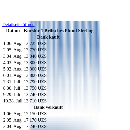
Diagramm der Kursänderung
GBP-Kurs der letzten 10 Tage
Detailseite öffnen
Datum
Kurs
für
1
Britisches Pfund Sterling
Bank kauft
1
.
06. Aug.
13.725 UZS
2
.
05. Aug.
13.770 UZS
3
.
04. Aug.
13.840 UZS
4
.
03. Aug.
13.800 UZS
5
.
02. Aug.
13.800 UZS
6
.
01. Aug.
13.800 UZS
7
.
31. Juli
13.790 UZS
8
.
30. Juli
13.750 UZS
9
.
29. Juli
13.740 UZS
10
.
28. Juli
13.710 UZS
Bank verkauft
1
.
06. Aug.
17.150 UZS
2
.
05. Aug.
17.170 UZS
3
.
04. Aug.
17.240 UZS