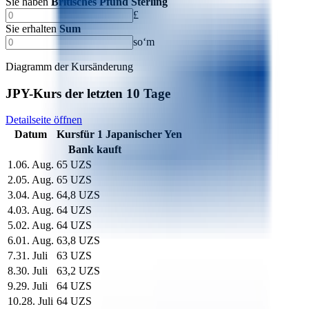
Sie haben
Britisches Pfund Sterling
£
Sie erhalten
Sum
soʻm
Diagramm der Kursänderung
JPY-Kurs der letzten 10 Tage
Detailseite öffnen
Datum
Kurs
für
1
Japanischer Yen
Bank kauft
1
.
06. Aug.
65 UZS
2
.
05. Aug.
65 UZS
3
.
04. Aug.
64,8 UZS
4
.
03. Aug.
64 UZS
5
.
02. Aug.
64 UZS
6
.
01. Aug.
63,8 UZS
7
.
31. Juli
63 UZS
8
.
30. Juli
63,2 UZS
9
.
29. Juli
64 UZS
10
.
28. Juli
64 UZS