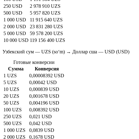
250 USD
2 978 910 UZS
500 USD
5 957 820 UZS
1 000 USD
11 915 640 UZS
2 000 USD
23 831 280 UZS
5 000 USD
59 578 200 UZS
10 000 USD
119 156 400 UZS
Узбекский сум — UZS (soʻm) → Доллар сша — USD (USD)
Готовые конверсии
Сумма
Конверсия
1 UZS
0,00008392 USD
5 UZS
0,00042 USD
10 UZS
0,000839 USD
20 UZS
0,001678 USD
50 UZS
0,004196 USD
100 UZS
0,008392 USD
250 UZS
0,021 USD
500 UZS
0,042 USD
1 000 UZS
0,0839 USD
2 000 UZS
0,1678 USD