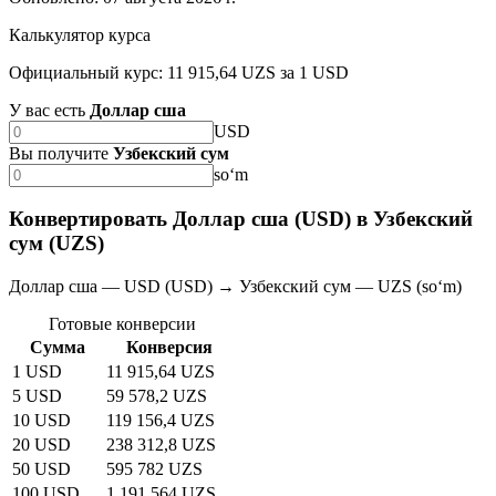
Калькулятор курса
Официальный курс: 11 915,64 UZS за 1 USD
У вас есть
Доллар сша
USD
Вы получите
Узбекский сум
soʻm
Конвертировать Доллар сша (USD) в Узбекский
сум (UZS)
Доллар сша — USD (USD) → Узбекский сум — UZS (soʻm)
Готовые конверсии
Сумма
Конверсия
1 USD
11 915,64 UZS
5 USD
59 578,2 UZS
10 USD
119 156,4 UZS
20 USD
238 312,8 UZS
50 USD
595 782 UZS
100 USD
1 191 564 UZS