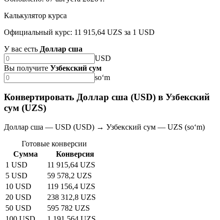
Калькулятор курса
Официальный курс: 11 915,64 UZS за 1 USD
У вас есть
Доллар сша
USD
Вы получите
Узбекский сум
soʻm
Конвертировать Доллар сша (USD) в Узбекский
сум (UZS)
Доллар сша — USD (USD) → Узбекский сум — UZS (soʻm)
Готовые конверсии
Сумма
Конверсия
1 USD
11 915,64 UZS
5 USD
59 578,2 UZS
10 USD
119 156,4 UZS
20 USD
238 312,8 UZS
50 USD
595 782 UZS
100 USD
1 191 564 UZS