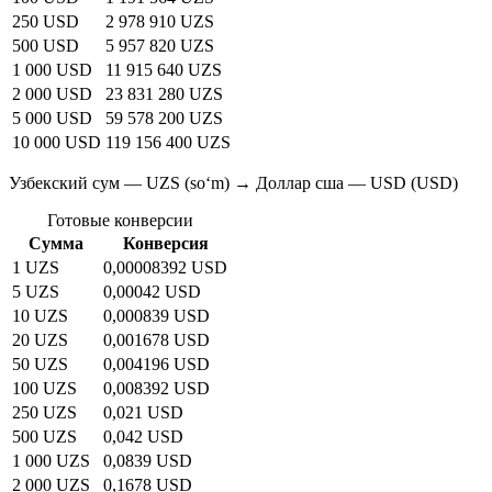
250 USD
2 978 910 UZS
500 USD
5 957 820 UZS
1 000 USD
11 915 640 UZS
2 000 USD
23 831 280 UZS
5 000 USD
59 578 200 UZS
10 000 USD
119 156 400 UZS
Узбекский сум — UZS (soʻm) → Доллар сша — USD (USD)
Готовые конверсии
Сумма
Конверсия
1 UZS
0,00008392 USD
5 UZS
0,00042 USD
10 UZS
0,000839 USD
20 UZS
0,001678 USD
50 UZS
0,004196 USD
100 UZS
0,008392 USD
250 UZS
0,021 USD
500 UZS
0,042 USD
1 000 UZS
0,0839 USD
2 000 UZS
0,1678 USD