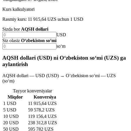
Kurs kalkulyatori
Rasmiy kurs: 11 915,64 UZS uchun 1 USD
Sizda bor
AQSH dollari
USD
Siz olasiz
O‘zbekiston so‘mi
soʻm
AQSH dollari (USD) ni O‘zbekiston so‘mi (UZS) ga
aylantirish
AQSH dollari — USD (USD) → O‘zbekiston so‘mi — UZS
(soʻm)
Tayyor konversiyalar
Miqdor
Konversiya
1 USD
11 915,64 UZS
5 USD
59 578,2 UZS
10 USD
119 156,4 UZS
20 USD
238 312,8 UZS
50 USD
595 782 UZS