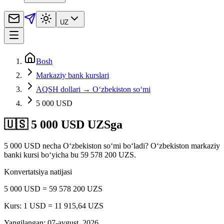
UZ
Bosh
Markaziy bank kurslari
AQSH dollari → O‘zbekiston so‘mi
5 000 USD
🇺🇸 5 000 USD UZSga
5 000 USD necha O‘zbekiston so‘mi bo‘ladi? Oʻzbekiston markaziy
banki kursi bo‘yicha bu 59 578 200 UZS.
Konvertatsiya natijasi
5 000 USD = 59 578 200 UZS
Kurs: 1 USD = 11 915,64 UZS
Yangilangan
:
07-avgust, 2026