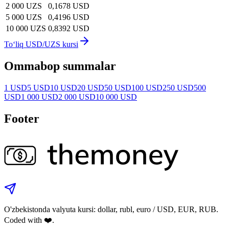
2 000 UZS
0,1678 USD
5 000 UZS
0,4196 USD
10 000 UZS
0,8392 USD
To‘liq USD/UZS kursi
Ommabop summalar
1 USD
5 USD
10 USD
20 USD
50 USD
100 USD
250 USD
500
USD
1 000 USD
2 000 USD
10 000 USD
Footer
O'zbekistonda valyuta kursi: dollar, rubl, euro / USD, EUR, RUB.
Coded with ❤️.