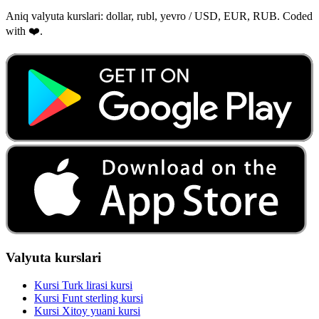
Aniq valyuta kurslari: dollar, rubl, yevro / USD, EUR, RUB. Coded
with ❤️.
Valyuta kurslari
Kursi Turk lirasi kursi
Kursi Funt sterling kursi
Kursi Xitoy yuani kursi