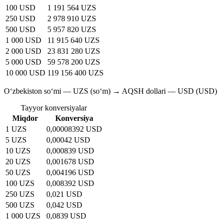
100 USD
1 191 564 UZS
250 USD
2 978 910 UZS
500 USD
5 957 820 UZS
1 000 USD
11 915 640 UZS
2 000 USD
23 831 280 UZS
5 000 USD
59 578 200 UZS
10 000 USD
119 156 400 UZS
O‘zbekiston so‘mi — UZS (soʻm) → AQSH dollari — USD (USD)
Tayyor konversiyalar
Miqdor
Konversiya
1 UZS
0,00008392 USD
5 UZS
0,00042 USD
10 UZS
0,000839 USD
20 UZS
0,001678 USD
50 UZS
0,004196 USD
100 UZS
0,008392 USD
250 UZS
0,021 USD
500 UZS
0,042 USD
1 000 UZS
0,0839 USD