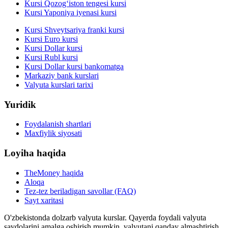
Kursi Qozog‘iston tengesi kursi
Kursi Yaponiya iyenasi kursi
Kursi Shveytsariya franki kursi
Kursi Euro kursi
Kursi Dollar kursi
Kursi Rubl kursi
Kursi Dollar kursi bankomatga
Markaziy bank kurslari
Valyuta kurslari tarixi
Yuridik
Foydalanish shartlari
Maxfiylik siyosati
Loyiha haqida
TheMoney haqida
Aloqa
Tez-tez beriladigan savollar (FAQ)
Sayt xaritasi
O'zbekistonda dolzarb valyuta kurslar. Qayerda foydali valyuta
savdolarini amalga oshirish mumkin, valyutani qanday almashtirish