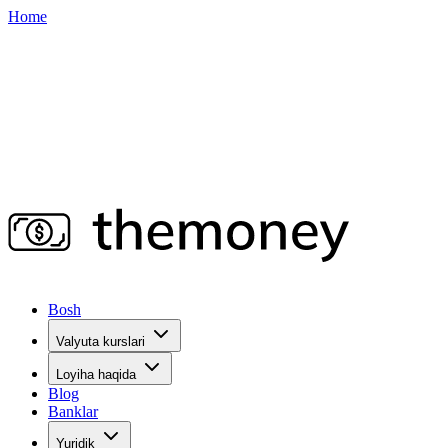
Home
Bosh
Valyuta kurslari
Loyiha haqida
Blog
Banklar
Yuridik