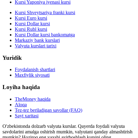
Kursi Yaponiya iyenasi kursi
Kursi Shveytsariya franki kursi
Kursi Euro kursi
Kursi Dollar kursi
Kursi Rubl kursi
Kursi Dollar kursi bankomatga
Markaziy bank kurslari
Valyuta kurslari tarixi
Yuridik
Foydalanish shartlari
Maxfiylik siyosati
Loyiha haqida
TheMoney haqida
Aloqa
Tez-tez beriladigan savollar (FAQ)
Sayt xaritasi
O'zbekistonda dolzarb valyuta kurslar. Qayerda foydali valyuta
savdolarini amalga oshirish mumkin, valyutani qanday almashtirish
mumkin? Hoziroq eng yaxshi ayirboshlash kursini oling.