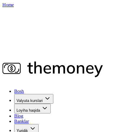
Home
Bosh
Valyuta kurslari
Loyiha haqida
Blog
Banklar
Yuridik