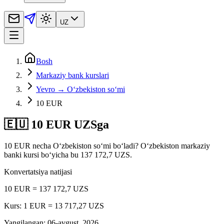
UZ
Bosh
Markaziy bank kurslari
Yevro → O‘zbekiston so‘mi
10 EUR
🇪🇺 10 EUR UZSga
10 EUR necha O‘zbekiston so‘mi bo‘ladi? Oʻzbekiston markaziy
banki kursi bo‘yicha bu 137 172,7 UZS.
Konvertatsiya natijasi
10 EUR = 137 172,7 UZS
Kurs: 1 EUR = 13 717,27 UZS
Yangilangan
:
06-avgust, 2026