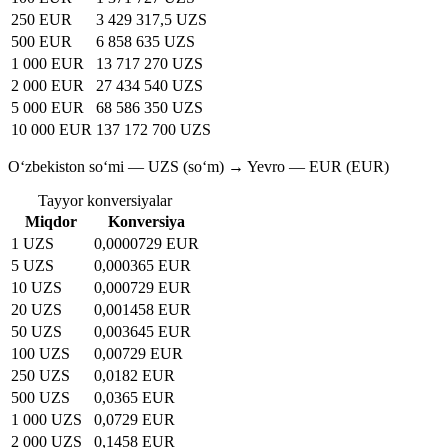
250 EUR
3 429 317,5 UZS
500 EUR
6 858 635 UZS
1 000 EUR
13 717 270 UZS
2 000 EUR
27 434 540 UZS
5 000 EUR
68 586 350 UZS
10 000 EUR
137 172 700 UZS
O‘zbekiston so‘mi — UZS (soʻm) → Yevro — EUR (EUR)
Tayyor konversiyalar
Miqdor
Konversiya
1 UZS
0,0000729 EUR
5 UZS
0,000365 EUR
10 UZS
0,000729 EUR
20 UZS
0,001458 EUR
50 UZS
0,003645 EUR
100 UZS
0,00729 EUR
250 UZS
0,0182 EUR
500 UZS
0,0365 EUR
1 000 UZS
0,0729 EUR
2 000 UZS
0,1458 EUR