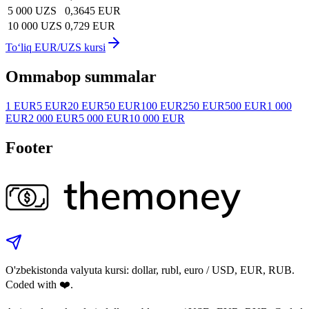
5 000 UZS
0,3645 EUR
10 000 UZS
0,729 EUR
To‘liq EUR/UZS kursi
Ommabop summalar
1 EUR
5 EUR
20 EUR
50 EUR
100 EUR
250 EUR
500 EUR
1 000
EUR
2 000 EUR
5 000 EUR
10 000 EUR
Footer
O'zbekistonda valyuta kursi: dollar, rubl, euro / USD, EUR, RUB.
Coded with ❤️.