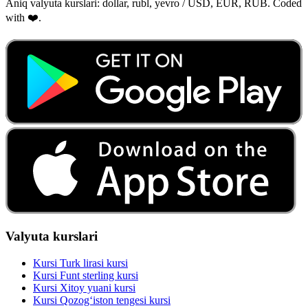
Aniq valyuta kurslari: dollar, rubl, yevro / USD, EUR, RUB. Coded
with ❤️.
Valyuta kurslari
Kursi Turk lirasi kursi
Kursi Funt sterling kursi
Kursi Xitoy yuani kursi
Kursi Qozog‘iston tengesi kursi