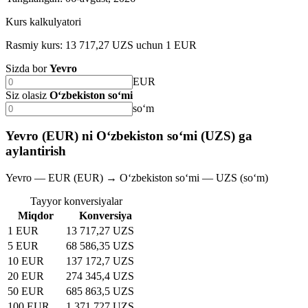
Kurs kalkulyatori
Rasmiy kurs: 13 717,27 UZS uchun 1 EUR
Sizda bor
Yevro
EUR
Siz olasiz
O‘zbekiston so‘mi
soʻm
Yevro (EUR) ni O‘zbekiston so‘mi (UZS) ga
aylantirish
Yevro — EUR (EUR) → O‘zbekiston so‘mi — UZS (soʻm)
Tayyor konversiyalar
Miqdor
Konversiya
1 EUR
13 717,27 UZS
5 EUR
68 586,35 UZS
10 EUR
137 172,7 UZS
20 EUR
274 345,4 UZS
50 EUR
685 863,5 UZS
100 EUR
1 371 727 UZS