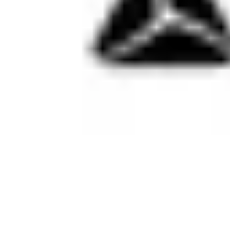
Bugungi eng yaxshi kurs (Universal bank)
12 000 UZS
uchun
1
AQSh dollar
Kurs kalkulyatori
Rasmiy kurs: 11 886,72 UZS uchun 1 USD
Sizda bor
AQSh dollar
$
Siz olasiz
som
soʻm
Kurs o'zgarishi grafigi
So'nggi 10 kunda EUR kursi
Batafsil sahifani ochish
Sana
Kurs
uchun
1
Euro
Bank sotib oladi
1
.
06-avg
13 000 UZS