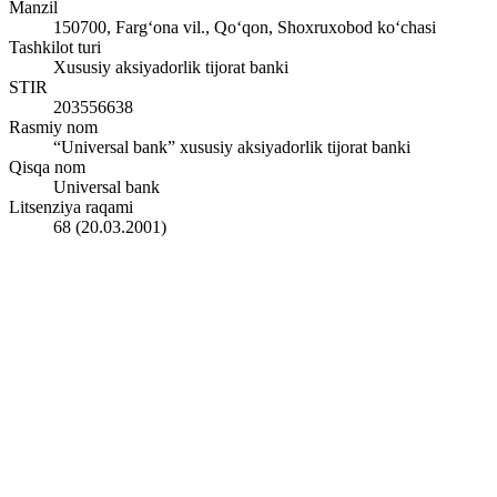
Manzil
150700, Farg‘ona vil., Qo‘qon, Shoxruxobod ko‘chasi
Tashkilot turi
Xususiy aksiyadorlik tijorat banki
STIR
203556638
Rasmiy nom
“Universal bank” xususiy aksiyadorlik tijorat banki
Qisqa nom
Universal bank
Litsenziya raqami
68 (20.03.2001)
So'nggi 10 kunda USD kursi
Batafsil sahifani ochish
Sana
Kurs
uchun
1
AQSh dollar
Bank sotib oladi
1
.
06-avg
11 940 UZS
2
.
05-avg
11 949 UZS
3
.
04-avg
11 980 UZS
4
.
03-avg
11 956 UZS
5
.
02-avg
11 940 UZS