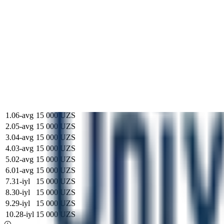
2
.
05-avg
13 000 UZS
3
.
04-avg
13 000 UZS
4
.
03-avg
13 000 UZS
5
.
02-avg
13 000 UZS
6
.
01-avg
13 000 UZS
7
.
31-iyl
13 000 UZS
8
.
30-iyl
13 000 UZS
9
.
29-iyl
13 000 UZS
10
.
28-iyl
13 000 UZS
Bank sotadi
1
.
06-avg
15 000 UZS
2
.
05-avg
15 000 UZS
3
.
04-avg
15 000 UZS
4
.
03-avg
15 000 UZS
5
.
02-avg
15 000 UZS
6
.
01-avg
15 000 UZS
7
.
31-iyl
15 000 UZS
8
.
30-iyl
15 000 UZS
9
.
29-iyl
15 000 UZS
10
.
28-iyl
15 000 UZS