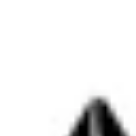
6
.
01-avg
11 940 UZS
7
.
31-iyl
11 962 UZS
8
.
30-iyl
12 010 UZS
9
.
29-iyl
12 034 UZS
10
.
28-iyl
11 988 UZS
Bank sotadi
1
.
06-avg
12 000 UZS
2
.
05-avg
12 009 UZS
3
.
04-avg
12 039 UZS
4
.
03-avg
12 025 UZS
5
.
02-avg
12 065 UZS
6
.
01-avg
12 065 UZS
7
.
31-iyl
12 071 UZS
8
.
30-iyl
12 098 UZS
9
.
29-iyl
12 110 UZS
10
.
28-iyl
12 090 UZS
Markaziy bankning rasmiy kursi
-55,49
11 886,72 UZS
uchun
1
USD