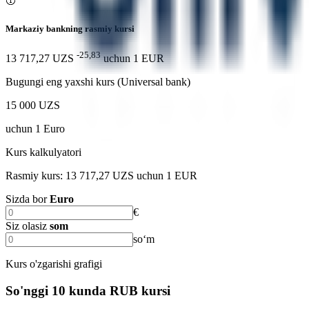
Markaziy bankning rasmiy kursi
-25,83
13 717,27 UZS
uchun
1
EUR
Bugungi eng yaxshi kurs (Universal bank)
15 000 UZS
uchun
1
Euro
Kurs kalkulyatori
Rasmiy kurs: 13 717,27 UZS uchun 1 EUR
Sizda bor
Euro
€
Siz olasiz
som
soʻm
Kurs o'zgarishi grafigi
So'nggi 10 kunda RUB kursi