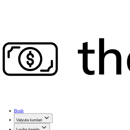
Bosh
Valyuta kurslari
Loyiha haqida