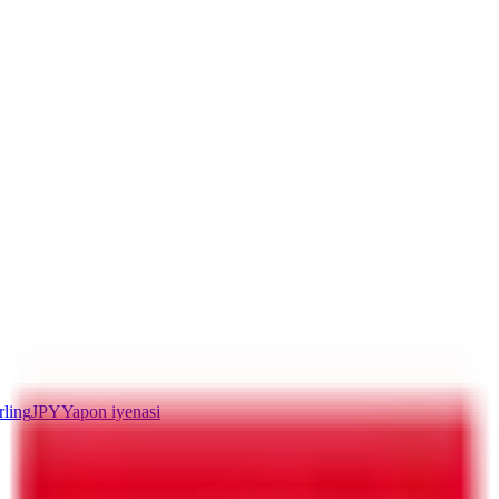
rling
JPY
Yapon iyenasi