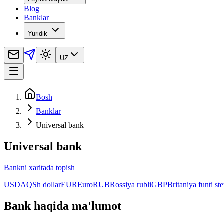
Blog
Banklar
Yuridik
UZ
Bosh
Banklar
Universal bank
Universal bank
Bankni xaritada topish
USD
AQSh dollar
EUR
Euro
RUB
Rossiya rubli
GBP
Britaniya funti ste
Bank haqida ma'lumot