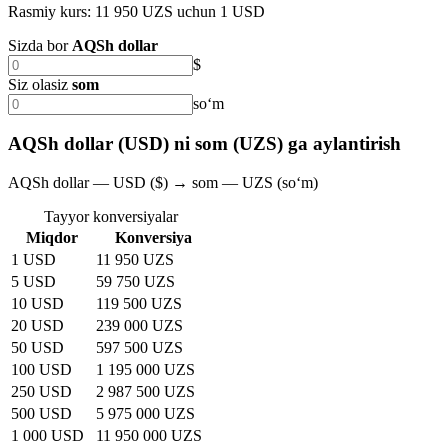
Rasmiy kurs: 11 950 UZS uchun 1 USD
Sizda bor
AQSh dollar
$
Siz olasiz
som
soʻm
AQSh dollar (USD) ni som (UZS) ga aylantirish
AQSh dollar — USD ($) → som — UZS (soʻm)
Tayyor konversiyalar
Miqdor
Konversiya
1 USD
11 950 UZS
5 USD
59 750 UZS
10 USD
119 500 UZS
20 USD
239 000 UZS
50 USD
597 500 UZS
100 USD
1 195 000 UZS
250 USD
2 987 500 UZS
500 USD
5 975 000 UZS
1 000 USD
11 950 000 UZS