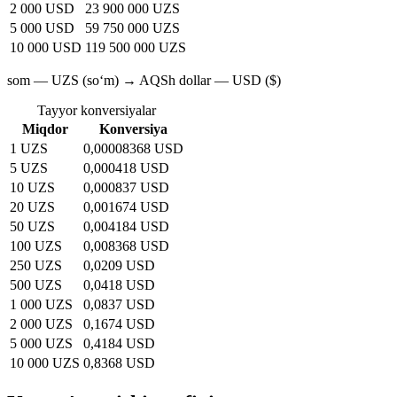
2 000 USD
23 900 000 UZS
5 000 USD
59 750 000 UZS
10 000 USD
119 500 000 UZS
som — UZS (soʻm) → AQSh dollar — USD ($)
Tayyor konversiyalar
Miqdor
Konversiya
1 UZS
0,00008368 USD
5 UZS
0,000418 USD
10 UZS
0,000837 USD
20 UZS
0,001674 USD
50 UZS
0,004184 USD
100 UZS
0,008368 USD
250 UZS
0,0209 USD
500 UZS
0,0418 USD
1 000 UZS
0,0837 USD
2 000 UZS
0,1674 USD
5 000 UZS
0,4184 USD
10 000 UZS
0,8368 USD