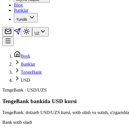
Blog
Banklar
Yuridik
UZ
Bosh
Banklar
TengeBank
USD
TengeBank
·
USD
/
UZS
TengeBank bankida USD kursi
TengeBank: dolzarb USD/UZS kursi, sotib olish va sotish, o'zgarishlar
Bank sotib oladi