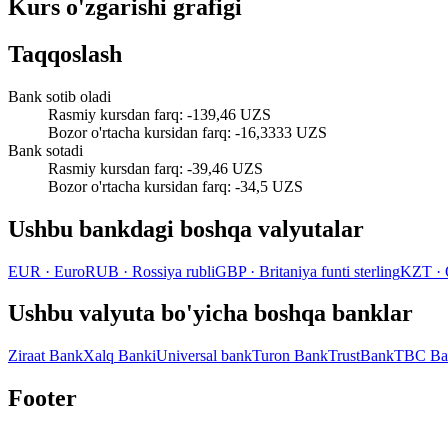
Kurs o'zgarishi grafigi
Taqqoslash
Bank sotib oladi
Rasmiy kursdan farq
:
-139,46 UZS
Bozor o'rtacha kursidan farq
:
-16,3333 UZS
Bank sotadi
Rasmiy kursdan farq
:
-39,46 UZS
Bozor o'rtacha kursidan farq
:
-34,5 UZS
Ushbu bankdagi boshqa valyutalar
EUR
·
Euro
RUB
·
Rossiya rubli
GBP
·
Britaniya funti sterling
KZT
·
Ushbu valyuta bo'yicha boshqa banklar
Ziraat Bank
Xalq Banki
Universal bank
Turon Bank
TrustBank
TBC Ba
Footer