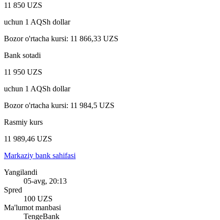
11 850 UZS
uchun
1
AQSh dollar
Bozor o'rtacha kursi
:
11 866,33 UZS
Bank sotadi
11 950 UZS
uchun
1
AQSh dollar
Bozor o'rtacha kursi
:
11 984,5 UZS
Rasmiy kurs
11 989,46 UZS
Markaziy bank sahifasi
Yangilandi
05-avg, 20:13
Spred
100 UZS
Ma'lumot manbasi
TengeBank