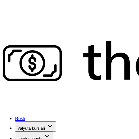
Bosh
Valyuta kurslari
Loyiha haqida