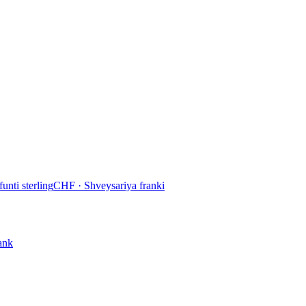
funti sterling
CHF
·
Shveysariya franki
ank