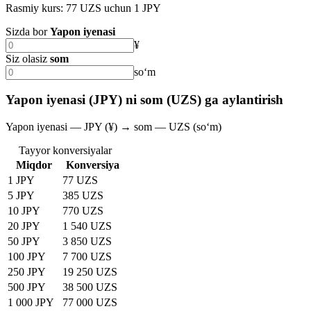
Rasmiy kurs: 77 UZS uchun 1 JPY
Sizda bor
Yapon iyenasi
¥
Siz olasiz
som
soʻm
Yapon iyenasi (JPY) ni som (UZS) ga aylantirish
Yapon iyenasi — JPY (¥) → som — UZS (soʻm)
Tayyor konversiyalar
Miqdor
Konversiya
1 JPY
77 UZS
5 JPY
385 UZS
10 JPY
770 UZS
20 JPY
1 540 UZS
50 JPY
3 850 UZS
100 JPY
7 700 UZS
250 JPY
19 250 UZS
500 JPY
38 500 UZS
1 000 JPY
77 000 UZS