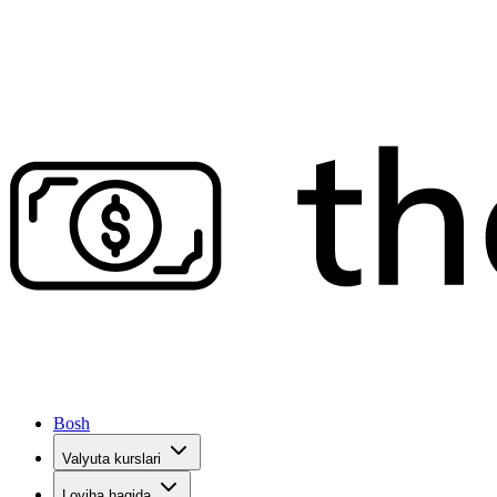
Bosh
Valyuta kurslari
Loyiha haqida