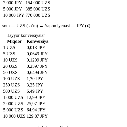
2 000 JPY
154 000 UZS
5 000 JPY
385 000 UZS
10 000 JPY
770 000 UZS
som — UZS (soʻm) → Yapon iyenasi — JPY (¥)
Tayyor konversiyalar
Miqdor
Konversiya
1 UZS
0,013 JPY
5 UZS
0,0649 JPY
10 UZS
0,1299 JPY
20 UZS
0,2597 JPY
50 UZS
0,6494 JPY
100 UZS
1,30 JPY
250 UZS
3,25 JPY
500 UZS
6,49 JPY
1 000 UZS
12,99 JPY
2 000 UZS
25,97 JPY
5 000 UZS
64,94 JPY
10 000 UZS
129,87 JPY