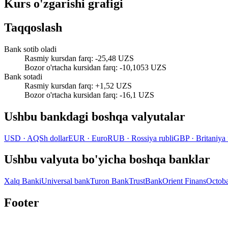
Kurs o'zgarishi grafigi
Taqqoslash
Bank sotib oladi
Rasmiy kursdan farq
:
-25,48 UZS
Bozor o'rtacha kursidan farq
:
-10,1053 UZS
Bank sotadi
Rasmiy kursdan farq
:
+1,52 UZS
Bozor o'rtacha kursidan farq
:
-16,1 UZS
Ushbu bankdagi boshqa valyutalar
USD
·
AQSh dollar
EUR
·
Euro
RUB
·
Rossiya rubli
GBP
·
Britaniya 
Ushbu valyuta bo'yicha boshqa banklar
Xalq Banki
Universal bank
Turon Bank
TrustBank
Orient Finans
Octob
Footer