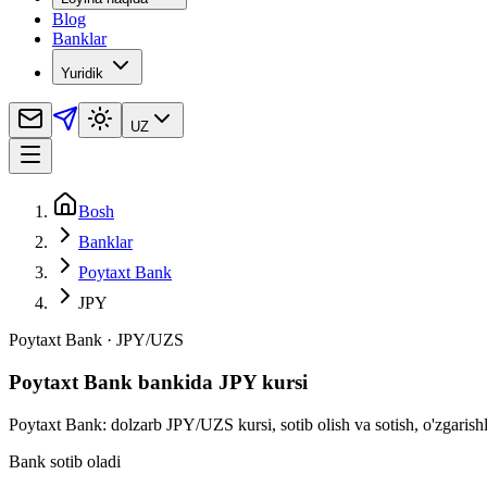
Blog
Banklar
Yuridik
UZ
Bosh
Banklar
Poytaxt Bank
JPY
Poytaxt Bank
·
JPY
/
UZS
Poytaxt Bank bankida JPY kursi
Poytaxt Bank: dolzarb JPY/UZS kursi, sotib olish va sotish, o'zgarishl
Bank sotib oladi