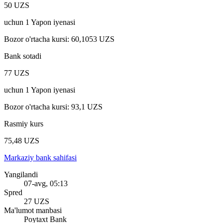
50 UZS
uchun
1
Yapon iyenasi
Bozor o'rtacha kursi
:
60,1053 UZS
Bank sotadi
77 UZS
uchun
1
Yapon iyenasi
Bozor o'rtacha kursi
:
93,1 UZS
Rasmiy kurs
75,48 UZS
Markaziy bank sahifasi
Yangilandi
07-avg, 05:13
Spred
27 UZS
Ma'lumot manbasi
Poytaxt Bank