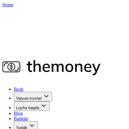
Home
Bosh
Valyuta kurslari
Loyiha haqida
Blog
Banklar
Yuridik