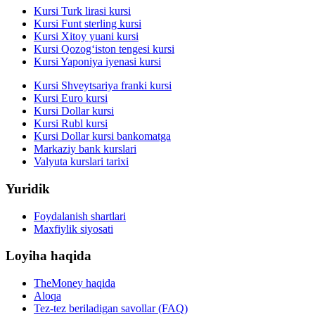
Kursi Turk lirasi kursi
Kursi Funt sterling kursi
Kursi Xitoy yuani kursi
Kursi Qozog‘iston tengesi kursi
Kursi Yaponiya iyenasi kursi
Kursi Shveytsariya franki kursi
Kursi Euro kursi
Kursi Dollar kursi
Kursi Rubl kursi
Kursi Dollar kursi bankomatga
Markaziy bank kurslari
Valyuta kurslari tarixi
Yuridik
Foydalanish shartlari
Maxfiylik siyosati
Loyiha haqida
TheMoney haqida
Aloqa
Tez-tez beriladigan savollar (FAQ)