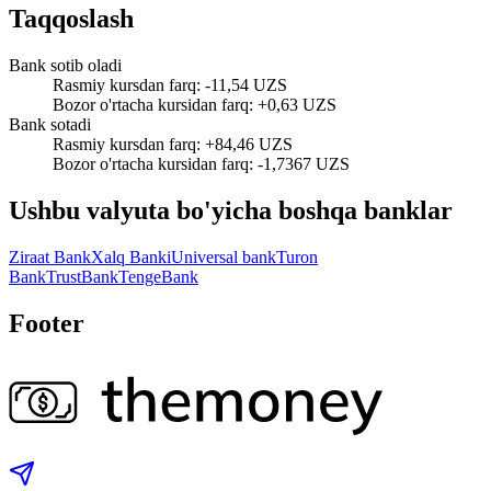
Taqqoslash
Bank sotib oladi
Rasmiy kursdan farq
:
-11,54 UZS
Bozor o'rtacha kursidan farq
:
+0,63 UZS
Bank sotadi
Rasmiy kursdan farq
:
+84,46 UZS
Bozor o'rtacha kursidan farq
:
-1,7367 UZS
Ushbu valyuta bo'yicha boshqa banklar
Ziraat Bank
Xalq Banki
Universal bank
Turon
Bank
TrustBank
TengeBank
Footer