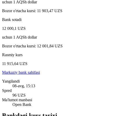
uchun
1
AQSh dollar
Bozor o'rtacha kursi
:
11 903,47 UZS
Bank sotadi
12 000,1 UZS
uchun
1
AQSh dollar
Bozor o'rtacha kursi
:
12 001,84 UZS
Rasmiy kurs
11 915,64 UZS
Markaziy bank sahifasi
Yangilandi
08-avg, 15:13
Spred
96 UZS
Ma'lumot manbasi
Open Bank
Bankdagi kurs tarixi