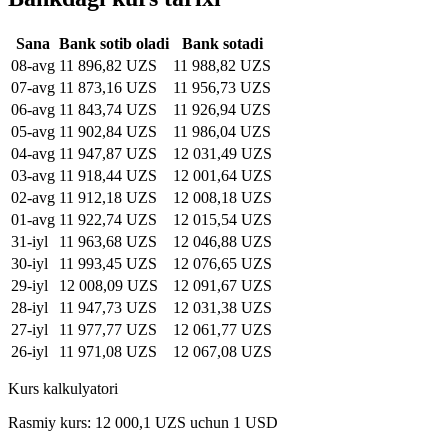
Sana
Bank sotib oladi
Bank sotadi
08-avg
11 896,82 UZS
11 988,82 UZS
07-avg
11 873,16 UZS
11 956,73 UZS
06-avg
11 843,74 UZS
11 926,94 UZS
05-avg
11 902,84 UZS
11 986,04 UZS
04-avg
11 947,87 UZS
12 031,49 UZS
03-avg
11 918,44 UZS
12 001,64 UZS
02-avg
11 912,18 UZS
12 008,18 UZS
01-avg
11 922,74 UZS
12 015,54 UZS
31-iyl
11 963,68 UZS
12 046,88 UZS
30-iyl
11 993,45 UZS
12 076,65 UZS
29-iyl
12 008,09 UZS
12 091,67 UZS
28-iyl
11 947,73 UZS
12 031,38 UZS
27-iyl
11 977,77 UZS
12 061,77 UZS
26-iyl
11 971,08 UZS
12 067,08 UZS
Kurs kalkulyatori
Rasmiy kurs: 12 000,1 UZS uchun 1 USD