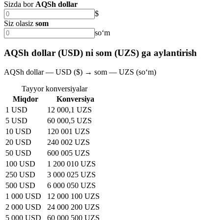
Sizda bor
AQSh dollar
$
Siz olasiz
som
soʻm
AQSh dollar (USD) ni som (UZS) ga aylantirish
AQSh dollar — USD ($) → som — UZS (soʻm)
Tayyor konversiyalar
Miqdor
Konversiya
1 USD
12 000,1 UZS
5 USD
60 000,5 UZS
10 USD
120 001 UZS
20 USD
240 002 UZS
50 USD
600 005 UZS
100 USD
1 200 010 UZS
250 USD
3 000 025 UZS
500 USD
6 000 050 UZS
1 000 USD
12 000 100 UZS
2 000 USD
24 000 200 UZS
5 000 USD
60 000 500 UZS