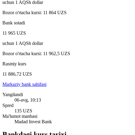
uchun
1
AQSh dollar
Bozor o'rtacha kursi
:
11 864 UZS
Bank sotadi
11 965 UZS
uchun
1
AQSh dollar
Bozor o'rtacha kursi
:
11 962,5 UZS
Rasmiy kurs
11 886,72 UZS
Markaziy bank sahifasi
Yangilandi
06-avg, 10:13
Spred
135 UZS
Ma'lumot manbasi
Madad Invest Bank
Bankdagi kurs tarixi