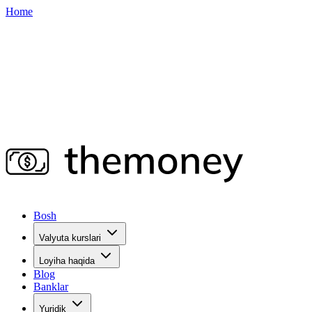
Home
Bosh
Valyuta kurslari
Loyiha haqida
Blog
Banklar
Yuridik