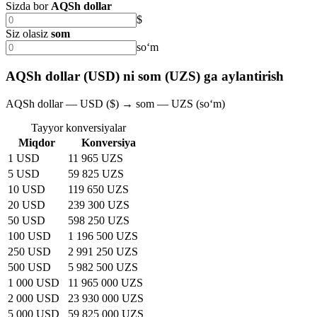
Sizda bor
AQSh dollar
$
Siz olasiz
som
soʻm
AQSh dollar (USD) ni som (UZS) ga aylantirish
AQSh dollar — USD ($) → som — UZS (soʻm)
Tayyor konversiyalar
Miqdor
Konversiya
1 USD
11 965 UZS
5 USD
59 825 UZS
10 USD
119 650 UZS
20 USD
239 300 UZS
50 USD
598 250 UZS
100 USD
1 196 500 UZS
250 USD
2 991 250 UZS
500 USD
5 982 500 UZS
1 000 USD
11 965 000 UZS
2 000 USD
23 930 000 UZS
5 000 USD
59 825 000 UZS