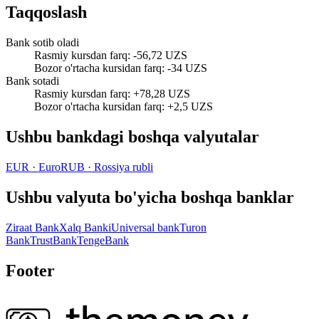
Taqqoslash
Bank sotib oladi
Rasmiy kursdan farq
:
-56,72 UZS
Bozor o'rtacha kursidan farq
:
-34 UZS
Bank sotadi
Rasmiy kursdan farq
:
+78,28 UZS
Bozor o'rtacha kursidan farq
:
+2,5 UZS
Ushbu bankdagi boshqa valyutalar
EUR
·
Euro
RUB
·
Rossiya rubli
Ushbu valyuta bo'yicha boshqa banklar
Ziraat Bank
Xalq Banki
Universal bank
Turon
Bank
TrustBank
TengeBank
Footer