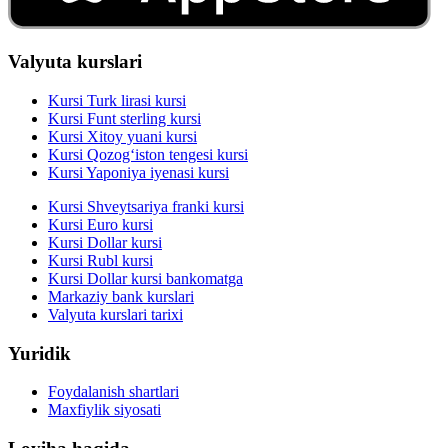
Valyuta kurslari
Kursi Turk lirasi kursi
Kursi Funt sterling kursi
Kursi Xitoy yuani kursi
Kursi Qozog‘iston tengesi kursi
Kursi Yaponiya iyenasi kursi
Kursi Shveytsariya franki kursi
Kursi Euro kursi
Kursi Dollar kursi
Kursi Rubl kursi
Kursi Dollar kursi bankomatga
Markaziy bank kurslari
Valyuta kurslari tarixi
Yuridik
Foydalanish shartlari
Maxfiylik siyosati