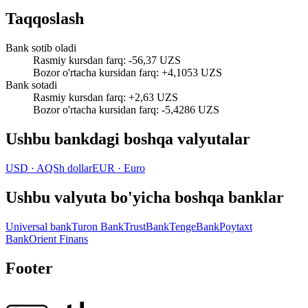
Taqqoslash
Bank sotib oladi
Rasmiy kursdan farq
:
-56,37 UZS
Bozor o'rtacha kursidan farq
:
+4,1053 UZS
Bank sotadi
Rasmiy kursdan farq
:
+2,63 UZS
Bozor o'rtacha kursidan farq
:
-5,4286 UZS
Ushbu bankdagi boshqa valyutalar
USD
·
AQSh dollar
EUR
·
Euro
Ushbu valyuta bo'yicha boshqa banklar
Universal bank
Turon Bank
TrustBank
TengeBank
Poytaxt
Bank
Orient Finans
Footer