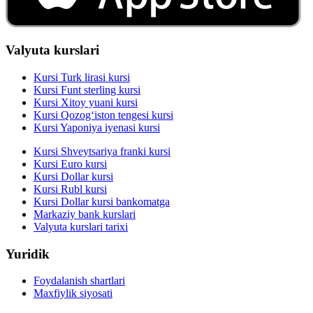
Valyuta kurslari
Kursi Turk lirasi kursi
Kursi Funt sterling kursi
Kursi Xitoy yuani kursi
Kursi Qozog‘iston tengesi kursi
Kursi Yaponiya iyenasi kursi
Kursi Shveytsariya franki kursi
Kursi Euro kursi
Kursi Dollar kursi
Kursi Rubl kursi
Kursi Dollar kursi bankomatga
Markaziy bank kurslari
Valyuta kurslari tarixi
Yuridik
Foydalanish shartlari
Maxfiylik siyosati