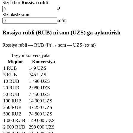
Sizda bor
Rossiya rubli
₽
Siz olasiz
som
soʻm
Rossiya rubli (RUB) ni som (UZS) ga aylantirish
Rossiya rubli — RUB (₽) → som — UZS (soʻm)
Tayyor konversiyalar
Miqdor
Konversiya
1 RUB
149 UZS
5 RUB
745 UZS
10 RUB
1 490 UZS
20 RUB
2 980 UZS
50 RUB
7 450 UZS
100 RUB
14 900 UZS
250 RUB
37 250 UZS
500 RUB
74 500 UZS
1 000 RUB
149 000 UZS
2 000 RUB
298 000 UZS