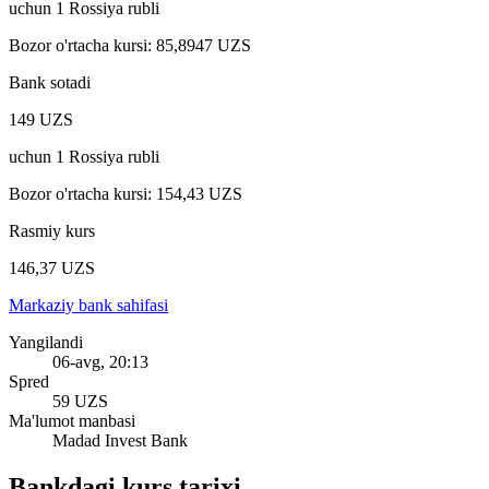
uchun
1
Rossiya rubli
Bozor o'rtacha kursi
:
85,8947 UZS
Bank sotadi
149 UZS
uchun
1
Rossiya rubli
Bozor o'rtacha kursi
:
154,43 UZS
Rasmiy kurs
146,37 UZS
Markaziy bank sahifasi
Yangilandi
06-avg, 20:13
Spred
59 UZS
Ma'lumot manbasi
Madad Invest Bank
Bankdagi kurs tarixi