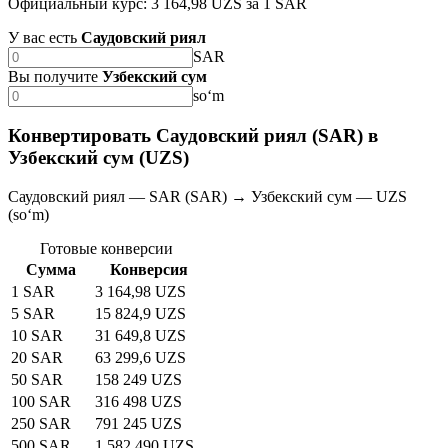
Официальный курс: 3 164,98 UZS за 1 SAR
У вас есть
Саудовский риял
SAR
Вы получите
Узбекский сум
soʻm
Конвертировать Саудовский риял (SAR) в
Узбекский сум (UZS)
Саудовский риял — SAR (SAR) → Узбекский сум — UZS
(soʻm)
Готовые конверсии
Сумма
Конверсия
1 SAR
3 164,98 UZS
5 SAR
15 824,9 UZS
10 SAR
31 649,8 UZS
20 SAR
63 299,6 UZS
50 SAR
158 249 UZS
100 SAR
316 498 UZS
250 SAR
791 245 UZS
500 SAR
1 582 490 UZS