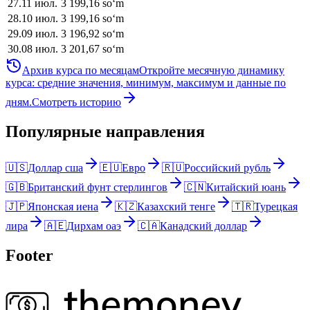
27
.
11 июл.
3 199,16
soʻm
28
.
10 июл.
3 199,16
soʻm
29
.
09 июл.
3 196,92
soʻm
30
.
08 июл.
3 201,67
soʻm
Архив курса по месяцам
Откройте месячную динамику
курса: средние значения, минимум, максимум и данные по
дням.
Смотреть историю
Популярные направления
🇺🇸
Доллар сша
🇪🇺
Евро
🇷🇺
Российский рубль
🇬🇧
Британский фунт стерлингов
🇨🇳
Китайский юань
🇯🇵
Японская иена
🇰🇿
Казахский тенге
🇹🇷
Турецкая
лира
🇦🇪
Дирхам оаэ
🇨🇦
Канадский доллар
Footer