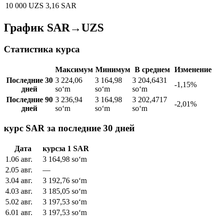
10 000 UZS
3,16 SAR
График SAR→UZS
Статистика курса
Максимум
Минимум
В среднем
Изменение
Последние 30
3 224,06
3 164,98
3 204,6431
-1,15%
дней
soʻm
soʻm
soʻm
Последние 90
3 236,94
3 164,98
3 202,4717
-2,01%
дней
soʻm
soʻm
soʻm
курс SAR за последние 30 дней
Дата
курс
за
1
SAR
1
.
06 авг.
3 164,98
soʻm
2
.
05 авг.
—
3
.
04 авг.
3 192,76
soʻm
4
.
03 авг.
3 185,05
soʻm
5
.
02 авг.
3 197,53
soʻm
6
.
01 авг.
3 197,53
soʻm