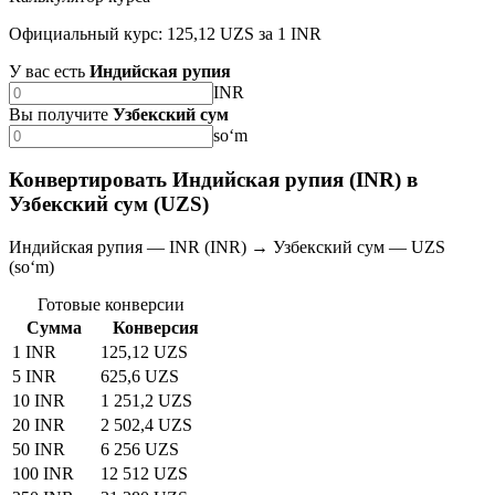
Официальный курс: 125,12 UZS за 1 INR
У вас есть
Индийская рупия
INR
Вы получите
Узбекский сум
soʻm
Конвертировать Индийская рупия (INR) в
Узбекский сум (UZS)
Индийская рупия — INR (INR) → Узбекский сум — UZS
(soʻm)
Готовые конверсии
Сумма
Конверсия
1 INR
125,12 UZS
5 INR
625,6 UZS
10 INR
1 251,2 UZS
20 INR
2 502,4 UZS
50 INR
6 256 UZS
100 INR
12 512 UZS