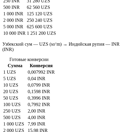
250 INR
31 280 UZS
500 INR
62 560 UZS
1 000 INR
125 120 UZS
2 000 INR
250 240 UZS
5 000 INR
625 600 UZS
10 000 INR
1 251 200 UZS
Узбекский сум — UZS (soʻm) → Индийская рупия — INR
(INR)
Готовые конверсии
Сумма
Конверсия
1 UZS
0,007992 INR
5 UZS
0,04 INR
10 UZS
0,0799 INR
20 UZS
0,1598 INR
50 UZS
0,3996 INR
100 UZS
0,7992 INR
250 UZS
2,00 INR
500 UZS
4,00 INR
1 000 UZS
7,99 INR
2 000 UZS
15,98 INR