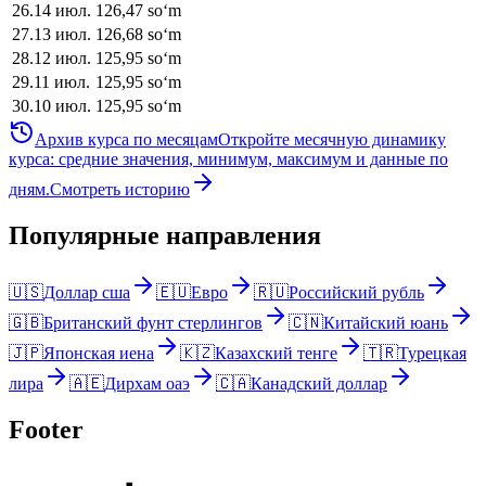
26
.
14 июл.
126,47
soʻm
27
.
13 июл.
126,68
soʻm
28
.
12 июл.
125,95
soʻm
29
.
11 июл.
125,95
soʻm
30
.
10 июл.
125,95
soʻm
Архив курса по месяцам
Откройте месячную динамику
курса: средние значения, минимум, максимум и данные по
дням.
Смотреть историю
Популярные направления
🇺🇸
Доллар сша
🇪🇺
Евро
🇷🇺
Российский рубль
🇬🇧
Британский фунт стерлингов
🇨🇳
Китайский юань
🇯🇵
Японская иена
🇰🇿
Казахский тенге
🇹🇷
Турецкая
лира
🇦🇪
Дирхам оаэ
🇨🇦
Канадский доллар
Footer