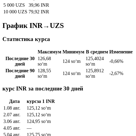
5 000 UZS
39,96 INR
10 000 UZS
79,92 INR
График INR→UZS
Статистика курса
Максимум
Минимум
В среднем
Изменение
Последние 30
126,68
125,4024
124 soʻm
-0,66%
дней
soʻm
soʻm
Последние 90
128,55
125,8912
124 soʻm
-2,67%
дней
soʻm
soʻm
курс INR за последние 30 дней
Дата
курс
за
1
INR
1
.
08 авг.
125,12
soʻm
2
.
07 авг.
125,12
soʻm
3
.
06 авг.
124,95
soʻm
4
.
05 авг.
—
5
.
04 авг.
125,75
soʻm