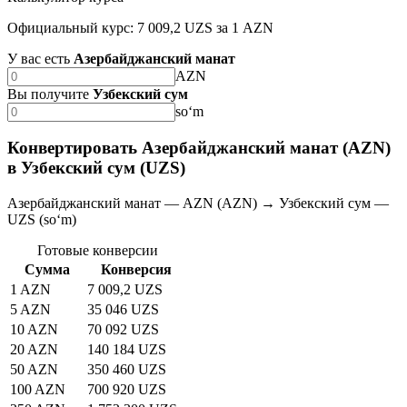
Официальный курс: 7 009,2 UZS за 1 AZN
У вас есть
Азербайджанский манат
AZN
Вы получите
Узбекский сум
soʻm
Конвертировать Азербайджанский манат (AZN)
в Узбекский сум (UZS)
Азербайджанский манат — AZN (AZN) → Узбекский сум —
UZS (soʻm)
Готовые конверсии
Сумма
Конверсия
1 AZN
7 009,2 UZS
5 AZN
35 046 UZS
10 AZN
70 092 UZS
20 AZN
140 184 UZS
50 AZN
350 460 UZS
100 AZN
700 920 UZS