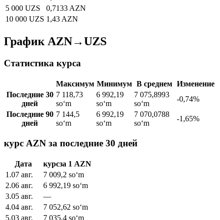
5 000 UZS
0,7133 AZN
10 000 UZS
1,43 AZN
График AZN→UZS
Статистика курса
Максимум
Минимум
В среднем
Изменение
Последние 30
7 118,73
6 992,19
7 075,8993
-0,74%
дней
soʻm
soʻm
soʻm
Последние 90
7 144,5
6 992,19
7 070,0788
-1,65%
дней
soʻm
soʻm
soʻm
курс AZN за последние 30 дней
Дата
курс
за
1
AZN
1
.
07 авг.
7 009,2
soʻm
2
.
06 авг.
6 992,19
soʻm
3
.
05 авг.
—
4
.
04 авг.
7 052,62
soʻm
5
.
03 авг.
7 035,4
soʻm