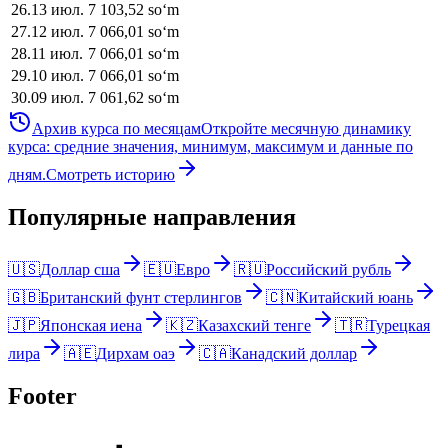
26
.
13 июл.
7 103,52
soʻm
27
.
12 июл.
7 066,01
soʻm
28
.
11 июл.
7 066,01
soʻm
29
.
10 июл.
7 066,01
soʻm
30
.
09 июл.
7 061,62
soʻm
Архив курса по месяцам
Откройте месячную динамику
курса: средние значения, минимум, максимум и данные по
дням.
Смотреть историю
Популярные направления
🇺🇸
Доллар сша
🇪🇺
Евро
🇷🇺
Российский рубль
🇬🇧
Британский фунт стерлингов
🇨🇳
Китайский юань
🇯🇵
Японская иена
🇰🇿
Казахский тенге
🇹🇷
Турецкая
лира
🇦🇪
Дирхам оаэ
🇨🇦
Канадский доллар
Footer