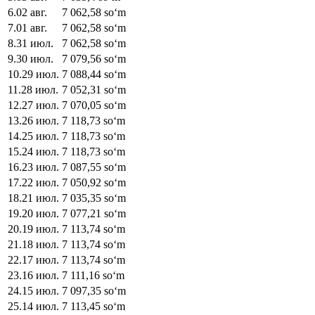
6
.
02 авг.
7 062,58
soʻm
7
.
01 авг.
7 062,58
soʻm
8
.
31 июл.
7 062,58
soʻm
9
.
30 июл.
7 079,56
soʻm
10
.
29 июл.
7 088,44
soʻm
11
.
28 июл.
7 052,31
soʻm
12
.
27 июл.
7 070,05
soʻm
13
.
26 июл.
7 118,73
soʻm
14
.
25 июл.
7 118,73
soʻm
15
.
24 июл.
7 118,73
soʻm
16
.
23 июл.
7 087,55
soʻm
17
.
22 июл.
7 050,92
soʻm
18
.
21 июл.
7 035,35
soʻm
19
.
20 июл.
7 077,21
soʻm
20
.
19 июл.
7 113,74
soʻm
21
.
18 июл.
7 113,74
soʻm
22
.
17 июл.
7 113,74
soʻm
23
.
16 июл.
7 111,16
soʻm
24
.
15 июл.
7 097,35
soʻm
25
.
14 июл.
7 113,45
soʻm