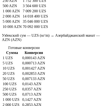
250 AZN
1 752 300 UZS
500 AZN
3 504 600 UZS
1 000 AZN
7 009 200 UZS
2 000 AZN
14 018 400 UZS
5 000 AZN
35 046 000 UZS
10 000 AZN
70 092 000 UZS
Узбекский сум — UZS (soʻm) → Азербайджанский манат —
AZN (AZN)
Готовые конверсии
Сумма
Конверсия
1 UZS
0,000143 AZN
5 UZS
0,000713 AZN
10 UZS
0,001427 AZN
20 UZS
0,002853 AZN
50 UZS
0,007133 AZN
100 UZS
0,0143 AZN
250 UZS
0,0357 AZN
500 UZS
0,0713 AZN
1 000 UZS
0,1427 AZN
2 000 UZS
0,2853 AZN