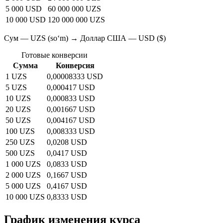
5 000 USD
60 000 000 UZS
10 000 USD
120 000 000 UZS
Сум — UZS (soʻm) → Доллар США — USD ($)
Готовые конверсии
Сумма
Конверсия
1 UZS
0,00008333 USD
5 UZS
0,000417 USD
10 UZS
0,000833 USD
20 UZS
0,001667 USD
50 UZS
0,004167 USD
100 UZS
0,008333 USD
250 UZS
0,0208 USD
500 UZS
0,0417 USD
1 000 UZS
0,0833 USD
2 000 UZS
0,1667 USD
5 000 UZS
0,4167 USD
10 000 UZS
0,8333 USD
График изменения курса