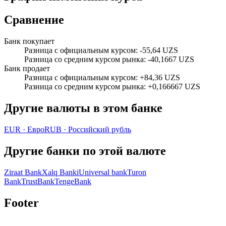
Сравнение
Банк покупает
Разница с официальным курсом
:
-55,64 UZS
Разница со средним курсом рынка
:
-40,1667 UZS
Банк продает
Разница с официальным курсом
:
+84,36 UZS
Разница со средним курсом рынка
:
+0,166667 UZS
Другие валюты в этом банке
EUR
·
Евро
RUB
·
Российский рубль
Другие банки по этой валюте
Ziraat Bank
Xalq Banki
Universal bank
Turon
Bank
TrustBank
TengeBank
Footer